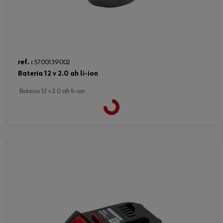
ref. :
5700139002
bateria 12 v 2.0 ah li-ion
bateria 12 v 2.0 ah li-ion
Loading...