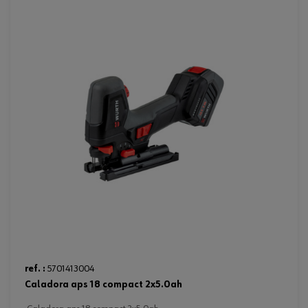
ref. :
5701413004
caladora aps 18 compact 2x5.0ah