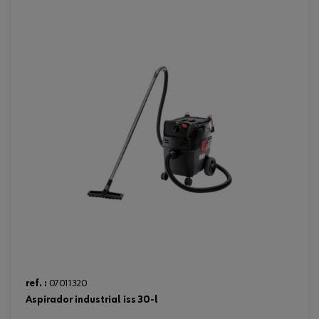
ref. :
07011320
aspirador industrial iss 30-l