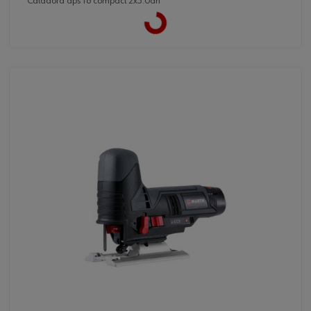
caladora aps 18 compact 2x5.0ah
Loading...