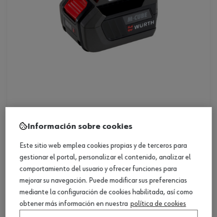
ref. :
5703450000
Información sobre cookies
batería 18v/5.0ah-m-cube-basic
Este sitio web emplea cookies propias y de terceros para
batería 18v/5.0ah-m-cube-basic
gestionar el portal, personalizar el contenido, analizar el
Loading...
comportamiento del usuario y ofrecer funciones para
mejorar su navegación. Puede modificar sus preferencias
mediante la configuración de cookies habilitada, así como
obtener más información en nuestra
política de cookies