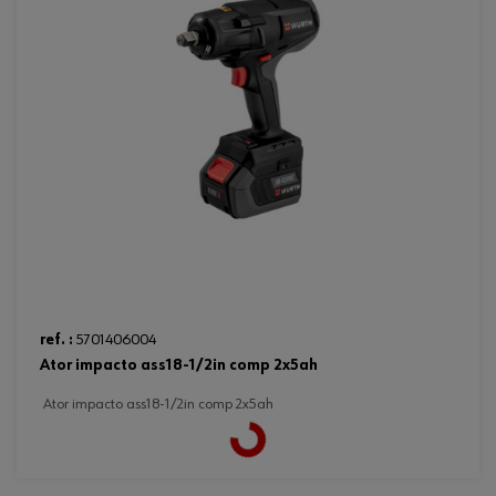
ref. :
5701406004
ator impacto ass18-1/2in comp 2x5ah
ator impacto ass18-1/2in comp 2x5ah