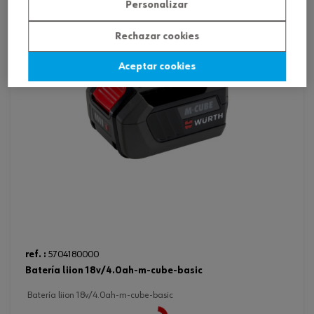
Personalizar
Rechazar cookies
Aceptar cookies
ref. :
5704180000
batería liion 18v/4.0ah-m-cube-basic
batería liion 18v/4.0ah-m-cube-basic