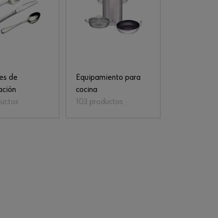
es de
Equipamiento para
ación
cocina
ductos
103 productos