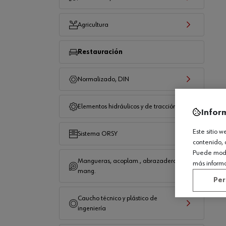
Agricultura
Restauración
Normalizado, DIN
Elementos hidráulicos y de tracción
Infor
Este sitio 
Sistema ORSY
contenido, 
Puede modif
Mangueras, acoplam., abrazaderas
más inform
mang.
Per
Caucho técnico y plástico de
ingeniería