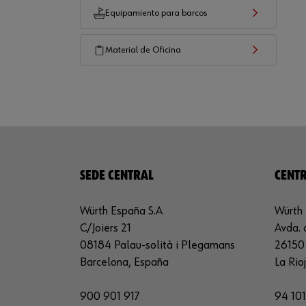
Equipamiento para barcos
Material de Oficina
SEDE CENTRAL
CENTR
Würth España S.A
Würth 
C/Joiers 21
Avda. 
08184 Palau-solità i Plegamans
26150 
Barcelona, España
La Rio
900 901 917
94 101