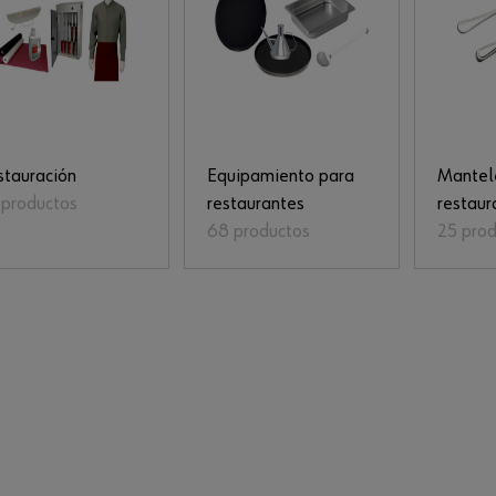
stauración
Equipamiento para
Mantel
 productos
restaurantes
restaur
68 productos
25 pro