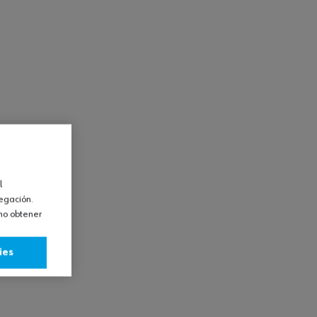
l
vegación.
omo obtener
ies