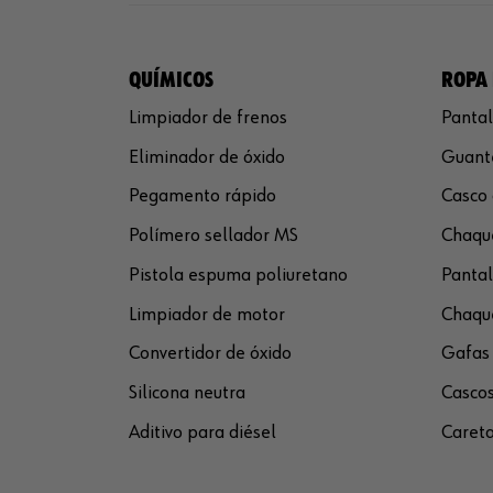
QUÍMICOS
ROPA 
Limpiador de frenos
Pantal
Eliminador de óxido
Guante
Pegamento rápido
Casco 
Polímero sellador MS
Chaque
Pistola espuma poliuretano
Pantal
Limpiador de motor
Chaque
Convertidor de óxido
Gafas 
Silicona neutra
Cascos
Aditivo para diésel
Careta