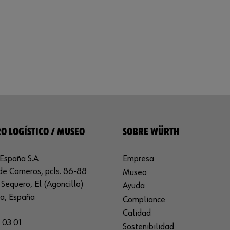
O LOGÍSTICO / MUSEO
SOBRE WÜRTH
España S.A
Empresa
de Cameros, pcls. 86-88
Museo
Sequero, El (Agoncillo)
Ayuda
ja, España
Compliance
Calidad
 03 01
Sostenibilidad