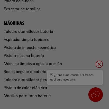
Paleta de albañil
Extractor de tornillos
MÁQUINAS
Taladro atornillador batería
Aspirador limpia tapicería
Pistola de impacto neumática
Pistola silicona batería
Máquina limpieza agua a presión
Radial angular a batería
👋 ¿Tienes una consulta? Estamos
Taladro atornillador percutor a batería
aquí para ayudarte.
Pistola de calor eléctrica
Martillo percutor a batería