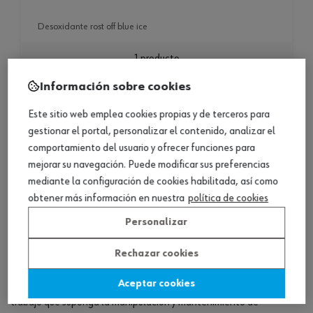
desoxidante rost off blue ice
1 producto
Información sobre cookies
Consultar versiones
Este sitio web emplea cookies propias y de terceros para
gestionar el portal, personalizar el contenido, analizar el
Eliminador de óxido Würth para combatir la
comportamiento del usuario y ofrecer funciones para
corrosión en metales, acero y hierro
mejorar su navegación. Puede modificar sus preferencias
mediante la configuración de cookies habilitada, así como
Antes de entrar en materia, es importante que pongamos en
obtener más información en nuestra
política de cookies
contexto la importancia del
eliminador de óxido en
metales
, acero y hierro.
Personalizar
El óxido es un
problema con el que nos encontramos
Rechazar cookies
constantemente
cuando trabajamos en el taller, en la
Aceptar cookies
manipulación de maquinaria y, en definitiva, con casi cualquier
trabajo que suponga la manipulación y mantenimiento de