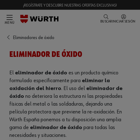
¡REGÍSTRATE Y DESCUBRE NUESTRAS OFERTAS EXCLUSIVAS!
BUSCAR
INICIAR SESIÓN
MENÚ
Eliminadores de óxido
ELIMINADOR DE ÓXIDO
El
eliminador de óxido
es un producto químico
formulado específicamente para
eliminar la
oxidación del hierro
. El uso del
eliminador de
óxido
no deteriora la estructura ni las propiedades
físicas del metal o las soldaduras, dejando una
película protectora que previene la re-oxidación. En
Würth España ponemos a tu disposición una amplia
gama de
eliminador de óxido
para todas las
necesidades y situaciones.