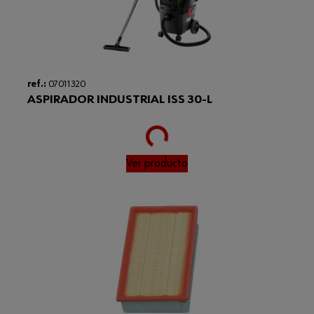
Nivel de presión acústica
69 dB
Diámetro nominal
35 mm
Peso de la pieza suplementaria
1 kg
ref.:
07011320
Longitud del cable
7.5 m
ASPIRADOR INDUSTRIAL ISS 30-L
Peso del producto (por artículo)
17600.000 g
Loading...
Frecuencia mínima/máxima
50 / 60 Hz
Ver producto
Tensión nominal mínima/máxima
220 / 240 V/CA