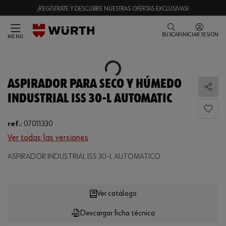
¡REGÍSTRATE Y DESCUBRE NUESTRAS OFERTAS EXCLUSIVAS!
BUSCAR
INICIAR SESIÓN
MENÚ
Loading...
ASPIRADOR PARA SECO Y HÚMEDO
Comp
INDUSTRIAL ISS 30-L AUTOMATIC
ref.
:
07011330
Ver todas las versiones
ASPIRADOR INDUSTRIAL ISS 30-L AUTOMATICO
Loading...
Ver catálogo
Descargar ficha técnica
CANTIDAD
UE