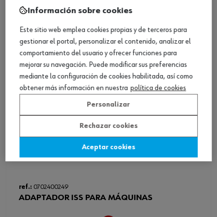
ref.:
0702400233
Información sobre cookies
ESCOBILLA ACOLCHADOS D:35 (702 38).
Este sitio web emplea cookies propias y de terceros para
gestionar el portal, personalizar el contenido, analizar el
Loading...
comportamiento del usuario y ofrecer funciones para
Ver producto
mejorar su navegación. Puede modificar sus preferencias
mediante la configuración de cookies habilitada, así como
obtener más información en nuestra
política de cookies
Personalizar
Rechazar cookies
Aceptar cookies
ref.:
0702400249
ADAPTADOR ISS PARA MÁQUINAS