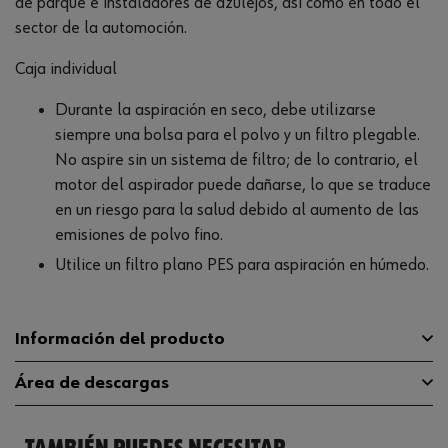
de parqué e instaladores de azulejos, así como en todo el
sector de la automoción.
Caja individual
Durante la aspiración en seco, debe utilizarse
siempre una bolsa para el polvo y un filtro plegable.
No aspire sin un sistema de filtro; de lo contrario, el
motor del aspirador puede dañarse, lo que se traduce
en un riesgo para la salud debido al aumento de las
emisiones de polvo fino.
Utilice un filtro plano PES para aspiración en húmedo.
Información del producto
Área de descargas
Capacidad del recipiente
30 l
Peso del material fungible
0.2 kg
Manual instrucciones
575460303.pdf