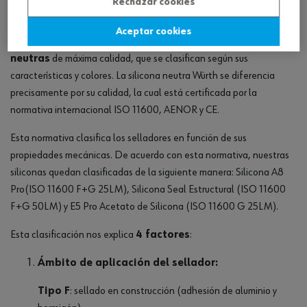
Rechazar cookies
convierte en un material polivalente.
Aceptar cookies
En Würth ponemos a tu disposición
más de 500
siliconas
neutras
de máxima calidad, que se clasifican según sus
características y colores. La silicona neutra Würth se diferencia
precisamente por su calidad, la cual está certificada por la
normativa internacional ISO 11600, AENOR y CE.
Esta normativa clasifica los selladores en función de sus
propiedades mecánicas. De acuerdo con esta normativa, nuestras
siliconas quedan clasificadas de la siguiente manera: Silicona A8
Pro(ISO 11600 F+G 25LM), Silicona Seal Estructural (ISO 11600
F+G 50LM) y E5 Pro Acetato de Silicona (ISO 11600 G 25LM).
Esta clasificación nos explica
4 factores
:
Ámbito de aplicación del sellador:
Tipo F
: sellado en construcción (adhesión de aluminio y