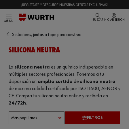
¡REGÍSTRATE Y DESCUBRE NUESTRAS OFERTAS EXCLUSIVAS!
BUSCAR
INICIAR SESIÓN
MENÚ
Selladores, juntas a tope para construc.
SILICONA NEUTRA
La
silicona neutra
es un químico indispensable en
múltiples sectores profesionales. Ponemos a tu
disposición un
amplio surtido
de
silicona neutra
de máxima calidad certificada por ISO 11600, AENOR y
CE. Compra tu silicona neutra online y recíbela en
24/72h
.
FILTROS