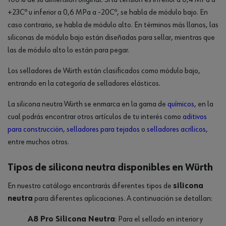
100% de su dimensión original. Si la tensión es inferior a 0,4 MPa a
+23Cº u inferior a 0,6 MPa a -20Cº, se habla de módulo bajo. En
caso contrario, se habla de módulo alto. En términos más llanos, las
siliconas de módulo bajo están diseñadas para sellar, mientras que
las de módulo alto lo están para pegar.
Los selladores de Würth están clasificados como módulo bajo,
entrando en la categoría de selladores elásticos.
La silicona neutra Würth se enmarca en la gama de
químicos
, en la
cual podrás encontrar otros artículos de tu interés como
aditivos
para construcción
,
selladores para tejados
o
selladores acrílicos
,
entre muchos otros.
Tipos de silicona neutra disponibles en Würth
En nuestro catálogo encontrarás diferentes tipos de
silicona
neutra
para diferentes aplicaciones. A continuación se detallan:
A8 Pro Silicona Neutra
: Para el sellado en interior y