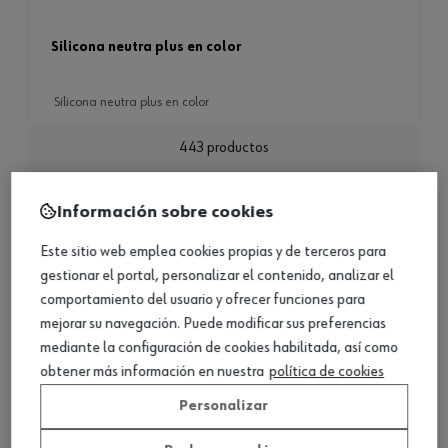
silicona neutra plus en color
silicona neutra plus en color
443 productos
Consultar versiones
Información sobre cookies
Este sitio web emplea cookies propias y de terceros para
Silicona neutra Würth
gestionar el portal, personalizar el contenido, analizar el
La
silicona neutra
es un tipo de sellador que se utiliza en la
comportamiento del usuario y ofrecer funciones para
construcción y reparación de edificios y otros proyectos de
mejorar su navegación. Puede modificar sus preferencias
ingeniería. A diferencia de otros tipos de silicona, la silicona neutra
mediante la configuración de cookies habilitada, así como
no contiene ácido
y es resistente a la intemperie y al agua. Esto
obtener más información en nuestra
política de cookies
la hace ideal para sellar juntas y grietas en áreas que estarán
Personalizar
expuestas al clima y a la humedad. Además, la
silicona neutra
es flexible y puede adherirse a una variedad de superficies, lo que la