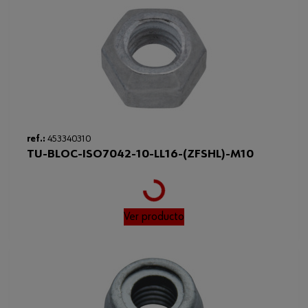
ref.:
453340310
TU-BLOC-ISO7042-10-LL16-(ZFSHL)-M10
Loading...
Ver producto