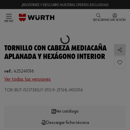
¡REGÍSTRATE Y DESCUBRE NUESTRAS OFERTAS EXCLUSIVAS!
BUSCAR
INICIAR SESIÓN
MENÚ
Loading...
TORNILLO CON CABEZA MEDIACAÑA
Comp
APLANADA Y HEXÁGONO INTERIOR
ref.
:
425241016
Ver todas las versiones
TOR-BUT-ISO7380/1-010.9-ZFSHL-M10X16
Loading...
Ver catálogo
Descargar ficha técnica
CANTIDAD
UE