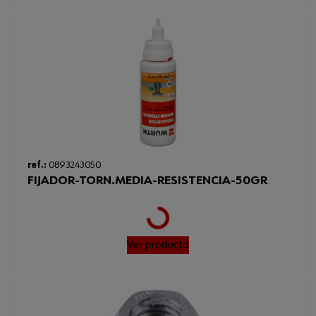
Tipo de rosca x diámetro nominal
M10
Min./max. resulting pre-load force
16,7-33,3 kN
ref.:
0893243050
FIJADOR-TORN.MEDIA-RESISTENCIA-50GR
Loading...
Ver producto