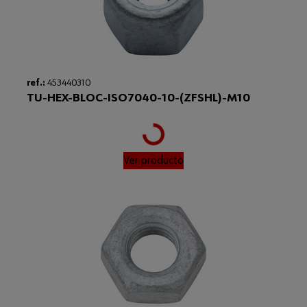
ref.:
453440310
TU-HEX-BLOC-ISO7040-10-(ZFSHL)-M10
Loading...
Ver producto