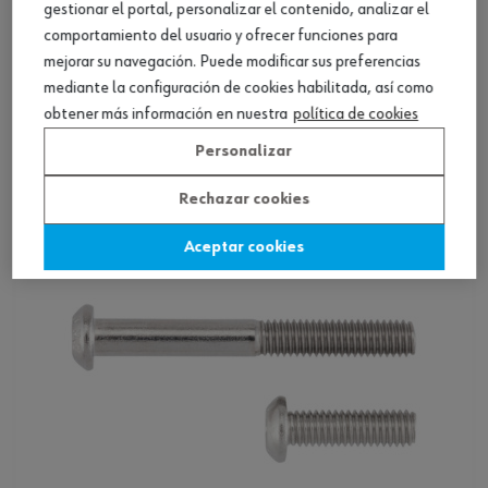
gestionar el portal, personalizar el contenido, analizar el
comportamiento del usuario y ofrecer funciones para
mejorar su navegación. Puede modificar sus preferencias
ISO 7380-1 acero 010.9 cincado-niquelado,
mediante la configuración de cookies habilitada, así como
negro
obtener más información en nuestra
política de cookies
Ver producto
Personalizar
Rechazar cookies
Aceptar cookies