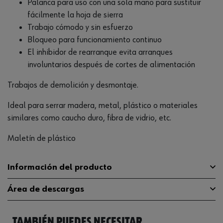
Palanca para uso con una sola mano para sustituir
fácilmente la hoja de sierra
Trabajo cómodo y sin esfuerzo
Bloqueo para funcionamiento continuo
El inhibidor de rearranque evita arranques
involuntarios después de cortes de alimentación
Trabajos de demolición y desmontaje.
Ideal para serrar madera, metal, plástico o materiales
similares como caucho duro, fibra de vidrio, etc.
Maletín de plástico
Información del producto
Área de descargas
Número de revoluciones máximo
2600 1/min
en carga nominal
TAMBIÉN PUEDES NECESITAR
Catálogo General
57065402