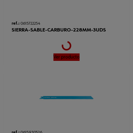
Loading...
ref.:
0615722254
SIERRA-SABLE-CARBURO-228MM-3UDS
Ver producto
ref.:
0615930526