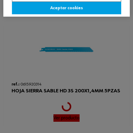
Aceptar cookies
Ver producto
Loading...
ref.:
0615920314
HOJA SIERRA SABLE HD 3S 200X1,4MM 5PZAS
Ver producto