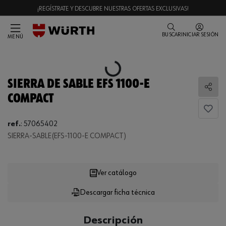
¡REGÍSTRATE Y DESCUBRE NUESTRAS OFERTAS EXCLUSIVAS!
BUSCAR
INICIAR SESIÓN
MENÚ
Loading...
SIERRA DE SABLE EFS 1100-E
Comp
COMPACT
Loading...
ref.
:
57065402
SIERRA-SABLE(EFS-1100-E COMPACT)
Ver catálogo
Descargar ficha técnica
CANTIDAD
UE
Descripción