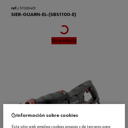
ref.:
57065401
SIER-GUARN-EL-(SBS1100-E)
Loading...
Ver producto
Información sobre cookies
Este sitio web emplea cookies propias y de terceros para