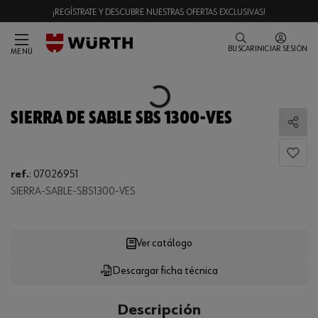
¡REGÍSTRATE Y DESCUBRE NUESTRAS OFERTAS EXCLUSIVAS!
BUSCAR
INICIAR SESIÓN
MENÚ
Loading...
SIERRA DE SABLE SBS 1300-VES
Comp
ref.
:
07026951
SIERRA-SABLE-SBS1300-VES
Loading...
Ver catálogo
Descargar ficha técnica
CANTIDAD
UE
Descripción