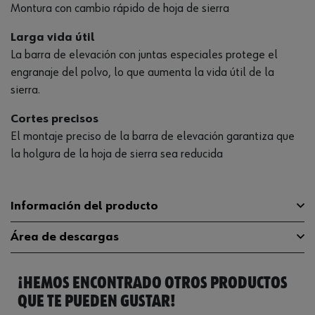
Montura con cambio rápido de hoja de sierra
Larga vida útil
La barra de elevación con juntas especiales protege el
engranaje del polvo, lo que aumenta la vida útil de la
sierra.
Cortes precisos
El montaje preciso de la barra de elevación garantiza que
la holgura de la hoja de sierra sea reducida
Información del producto
Área de descargas
Peso de la máquina
4.2 kg
¡HEMOS ENCONTRADO OTROS PRODUCTOS
Entrada de alimentación
1300 W
Catálogo General
07026951
QUE TE PUEDEN GUSTAR!
Compatible con RoHS
Sí
Ficha Técnica
32409568.pdf