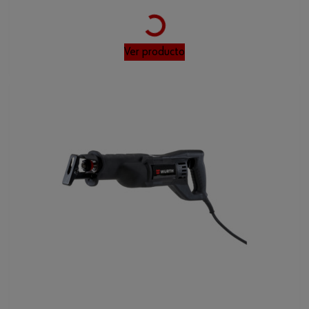
Tensión nominal máxima
230 V/CA
Loading...
Longitud de recorrido
32 mm
Ver producto
Nivel de presión acústica
92 dB
Tensión nominal mínima
220 V/CA
Longitud del cable
4 m
Tensión nominal
230 V/CA
Código del sistema armonizado
84672290000
Peso del producto (por artículo)
6630.000 g
Frecuencia mínima/máxima
50 / 60 Hz
Régimen de marcha en vacío
0-3000 U/min(rpm)
mínimo/máximo
Tensión nominal mínima/máxima
220 / 230 V/CA