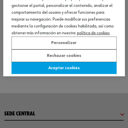
gestionar el portal, personalizar el contenido, analizar el
comportamiento del usuario y ofrecer funciones para
mejorar su navegación. Puede modificar sus preferencias
mediante la configuración de cookies habilitada, así como
ref.:
57065403
obtener más información en nuestra
política de cookies
SIERRA SABLE-(EFS-1400-E POWER)
Personalizar
Loading...
Rechazar cookies
Ver producto
Aceptar cookies
SEDE CENTRAL