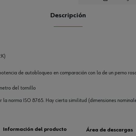
Descripción
CANTIDAD
UE
2K)
potencia de autobloqueo en comparación con la de un perno ro
metro del tornillo
or la norma ISO 8765. Hay cierta similitud (dimensiones nomina
Información del producto
Área de descargas