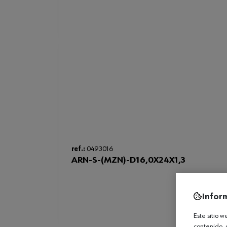
ref.:
0493016
ARN-S-(MZN)-D16,0X24X1,3
Infor
Este sitio 
contenido, 