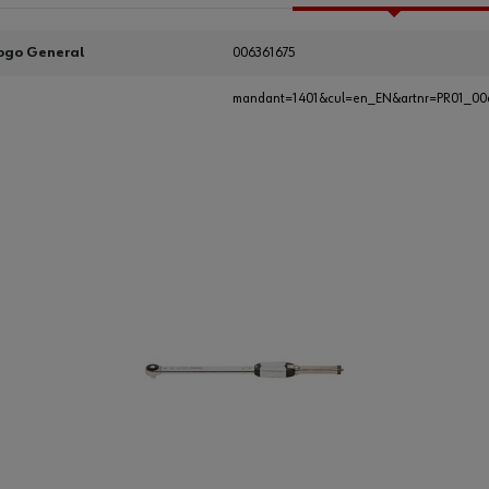
ogo General
006361675
mandant=1401&cul=en_EN&artnr=PR01_00