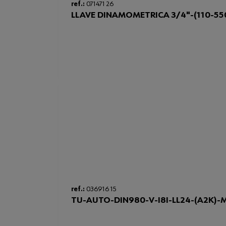
ref.:
071471 26
LLAVE DINAMOMETRICA 3/4"-(110-5
ref.:
036916 15
TU-AUTO-DIN980-V-I8I-LL24-(A2K)-