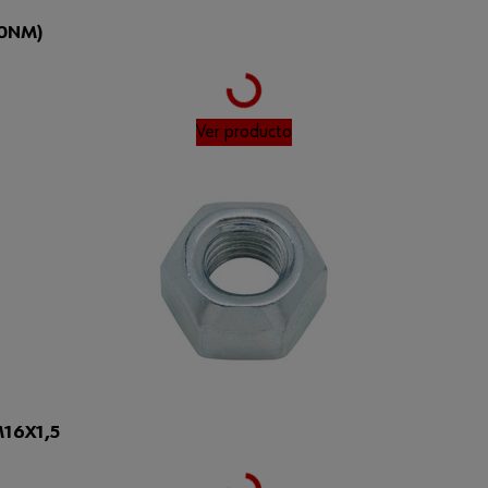
50NM)
Loading...
Ver producto
M16X1,5
Loading...