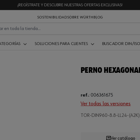
¡REGÍSTRATE Y DESCUBRE NUESTRAS OFERTAS EXCLUSIVAS!
SOSTENIBILIDAD
SOBRE WÜRTH
BLOG
ATEGORÍAS
SOLUCIONES PARA CLIENTES
BUSCADOR DIN/IS
PERNO HEXAGONAL
ref.
:
006361675
.
Ver todas las versiones
TOR-DIN960-8.8-LL24-(A2K)
Loading
Ver catálogo