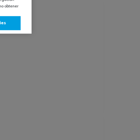
omo obtener
ies