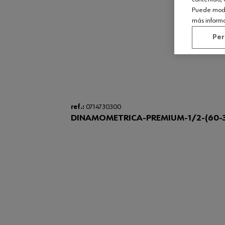
Puede modif
más inform
Per
ref.:
0714730300
DINAMOMETRICA-PREMIUM-1/2-(60-