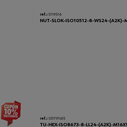
ref.:
5119516
NUT-SLOK-ISO10512-8-WS24-(A2K)-M
ref.:
031791615
TU-HEX-ISO8673-8-LL24-(A2K)-M16X1