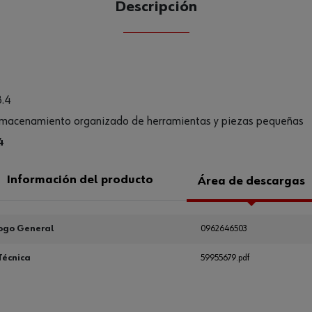
Descripción
CANTIDAD
UE
8.4
 almacenamiento organizado de herramientas y piezas pequeñas
4
Información del producto
Área de descargas
ogo General
0962646503
Técnica
59955679.pdf