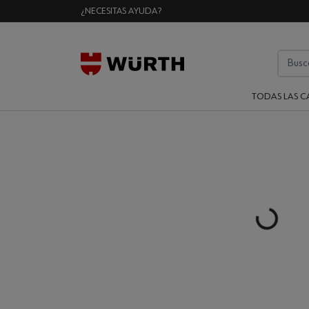
¿NECESITAS AYUDA?
TODAS LAS C
Loading..