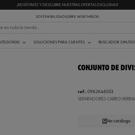
¡REGÍSTRATE Y DESCUBRE NUESTRAS OFERTAS EXCLUSIVAS!
SOSTENIBILIDAD
SOBRE WÜRTH
BLOG
ATEGORÍAS
SOLUCIONES PARA CLIENTES
BUSCADOR DIN/IS
CONJUNTO DE DIVI
ref.
:
0962646503
.
SEPARADORES CARRO HERRAM
Loading
Ver catálogo