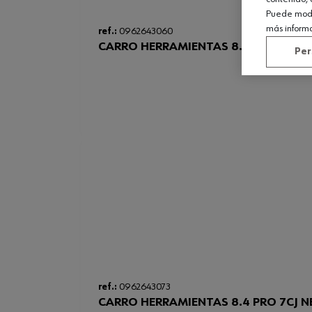
Puede modif
más inform
ref.:
0962643060
CARRO HERRAMIENTAS 8.4 PRO 6CJ 
Per
ref.:
0962643073
CARRO HERRAMIENTAS 8.4 PRO 7CJ 