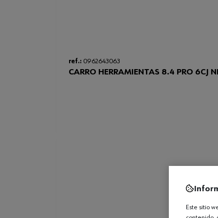
ref.:
0962643063
CARRO HERRAMIENTAS 8.4 PRO 6CJ 
Infor
Este sitio 
contenido, 