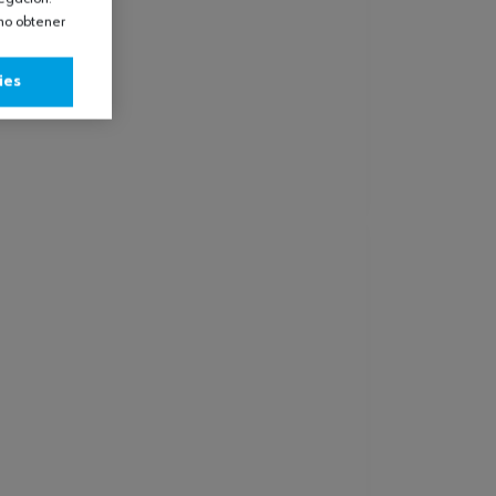
omo obtener
ies