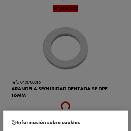
Ver producto
Loading...
ref.:
0401780016
ARANDELA SEGURIDAD DENTADA SF DPE
16MM
Ver producto
Información sobre cookies