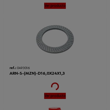
Ver producto
Nut to be used with strength class
≥ 8
Min. resulting pre-load force
43.8 kN
Ancho de llave
24 mm
Disc with hardness to be used
≥ 200 HV
Clase de propiedad
8,8
Max. resulting pre-load force
87.7 kN
Loading...
ref.:
0493016
Paso
1.5 mm
ARN-S-(MZN)-D16,0X24X1,3
Código del sistema armonizado
73181589980
Peso del producto (por artículo)
213.149 g
Ver producto
Normas
DIN 960