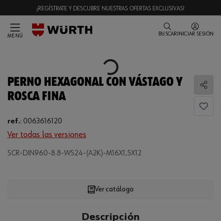
¡REGÍSTRATE Y DESCUBRE NUESTRAS OFERTAS EXCLUSIVAS!
BUSCAR
INICIAR SESIÓN
MENÚ
Loading...
PERNO HEXAGONAL CON VÁSTAGO Y
Comp
ROSCA FINA
ref.
:
0063616120
Ver todas las versiones
SCR-DIN960-8.8-WS24-(A2K)-M16X1,5X12
Loading...
Ver catálogo
CANTIDAD
Descripción
UE