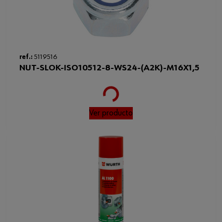
Loading...
ref.:
5119516
NUT-SLOK-ISO10512-8-WS24-(A2K)-M16X1,5
Ver producto