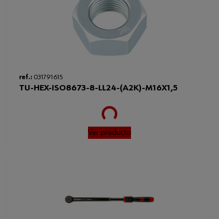
Loading...
ref.:
031791615
TU-HEX-ISO8673-8-LL24-(A2K)-M16X1,5
Ver producto