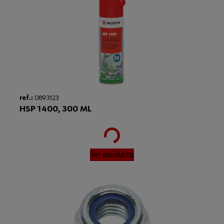
Tipo de rosca x diámetro nominal
M16
Min./max. resulting pre-load force
43,8-87,7 kN
Tipo de rosca x diámetro nominal
M16 x 1,5
x paso
Loading...
ref.:
0893123
HSP 1400, 300 ML
Ver producto