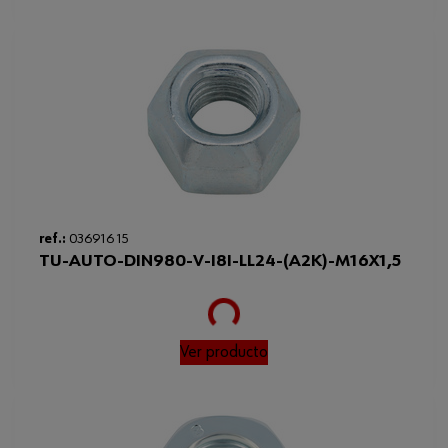
Loading...
ref.:
036916 15
TU-AUTO-DIN980-V-I8I-LL24-(A2K)-M16X1,5
Ver producto