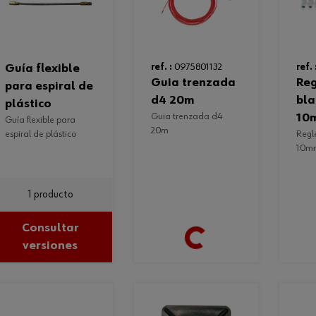
guía flexible
ref. :
0975801132
ref. 
guia trenzada
regleta-
para espiral de
d4 20m
bla
plástico
guia trenzada d4
10
guía flexible para
20m
espiral de plástico
regleta-blanca-pp-
10m
1 producto
Consultar
Loading...
versiones