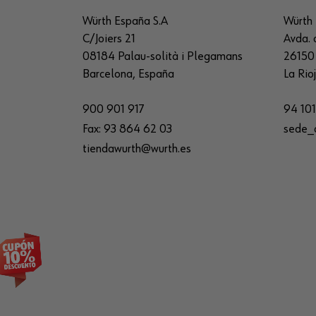
Würth España S.A
Würth 
C/Joiers 21
Avda. 
08184 Palau-solità i Plegamans
26150 
Barcelona, España
La Rio
900 901 917
94 101
Fax:
93 864 62 03
sede_
tiendawurth@wurth.es