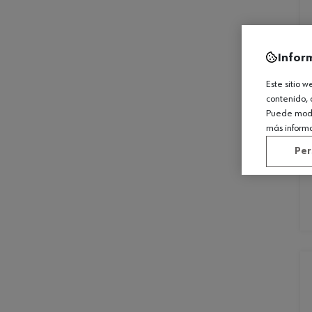
Infor
Este sitio 
contenido, 
Puede modif
más inform
Per