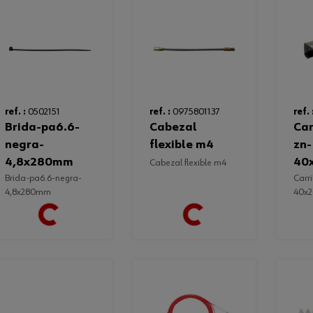
ref. :
0502151
ref. :
0975801137
ref. 
brida-pa6.6-
cabezal
carril-elmo-
negra-
flexible m4
zn-
4,8x280mm
40
cabezal flexible m4
brida-pa6.6-negra-
carril-elmo-zn-
4,8x280mm
40x
Loading...
Loading...