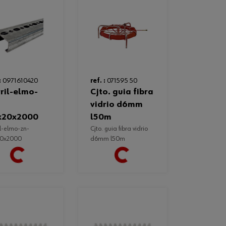
:
0971610420
ref. :
071595 50
cjto. guia fibra
vidrio d6mm
x20x2000
l50m
cjto. guia fibra vidrio
20x2000
d6mm l50m
Loading...
Loading...