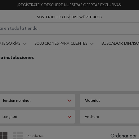
¡REGÍSTRATE Y DESCUBRE NUESTRAS OFERTAS EXCLUSIVAS!
SOSTENIBILIDAD
SOBRE WÜRTH
BLOG
ATEGORÍAS
SOLUCIONES PARA CLIENTES
BUSCADOR DIN/IS
a instalaciones
Tensión nominal
Material
Longitud
Anchura
PARRILLA
LISTA
Ordenar por
17 productos