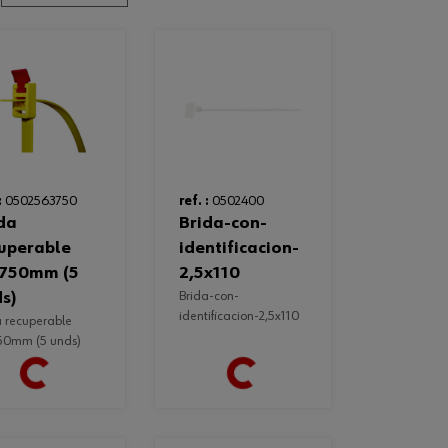
:
0502563750
ref. :
0502400
brida-con-
uperable
identificacion-
x750mm (5
2,5x110
s)
brida-con-
identificacion-2,5x110
50mm (5 unds)
Loading...
Loading...