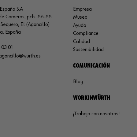
España S.A
Empresa
de Cameros, pcls. 86-88
Museo
Sequero, El (Agoncillo)
Ayuda
ja, España
Compliance
Calidad
 03 01
Sostenibilidad
agoncillo@wurth.es
COMUNICACIÓN
Blog
WORKINWÜRTH
¡Trabaja con nosotros!