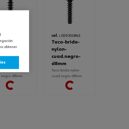
l
:
059350844
ref. :
059350843
vegación.
taco-brida-
omo obtener
on-
nylon-
d.negro-
cuad.negro-
ies
mm
d8mm
taco-brida-nylon-
d.negro-d8mm
cuad.negro-d8mm
Loading...
Loading...