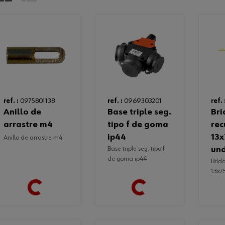
ref. :
0975801138
ref. :
0969303201
ref. 
anillo de
base triple seg.
brida
arrastre m4
tipo f de goma
rec
ip44
13
anillo de arrastre m4
base triple seg. tipo f
und
de goma ip44
brida recuperable
13x7
Loading...
Loading...