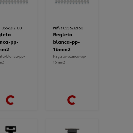
:
0556212100
ref. :
0556212160
regleta-
nca-pp-
blanca-pp-
mm2
16mm2
regleta-blanca-pp-
m2
16mm2
Loading...
Loading...