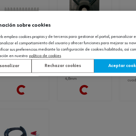
mación sobre cookies
web emplea cookies propias y de terceros para gestionar el portal, personalizar e
ref. :
0556212060
ref. 
ref. :
05026481
analizar el comportamiento del usuario y ofrecer funciones para mejorar su na
regleta-
taco-brida-
soporte-brida-
icar sus preferencias mediante la configuración de cookies habilitada, así c
blanca-pp-
nyl
adhesivo-
ación en nuestra
política de cookies
6mm2
cua
negro-4,8mm
sonalizar
Rechazar cookies
Aceptar cook
regleta-blanca-pp-
d8
soporte-brida-
6mm2
adhesivo-negro-
taco-brida-nylon-
4,8mm
cua
Loading...
Loading...