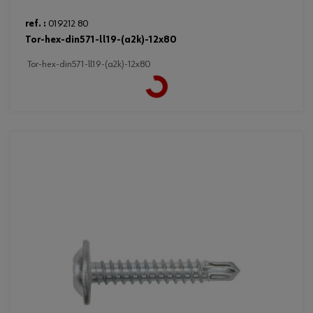
ref. :
019212 80
tor-hex-din571-ll19-(a2k)-12x80
Loading...
tor-hex-din571-ll19-(a2k)-12x80