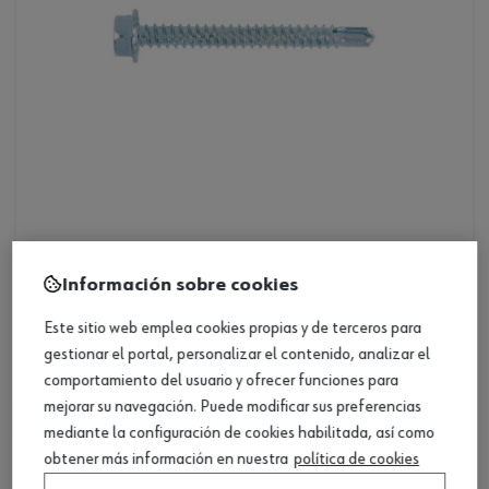
ref. :
021455 19
Información sobre cookies
tor-hex-alado.-ll8-(a3k)-5,5x19
Loading...
Este sitio web emplea cookies propias y de terceros para
tor-hex-alado.-ll8-(a3k)-5,5x19
gestionar el portal, personalizar el contenido, analizar el
comportamiento del usuario y ofrecer funciones para
mejorar su navegación. Puede modificar sus preferencias
mediante la configuración de cookies habilitada, así como
obtener más información en nuestra
política de cookies