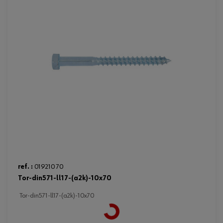
ref. :
019210 70
tor-din571-ll17-(a2k)-10x70
Loading...
tor-din571-ll17-(a2k)-10x70