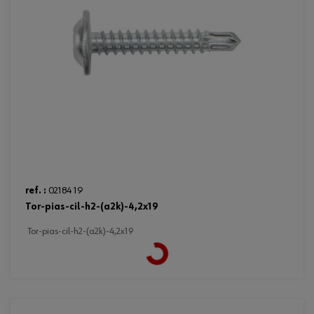
ref. :
02184 19
tor-pias-cil-h2-(a2k)-4,2x19
Loading...
tor-pias-cil-h2-(a2k)-4,2x19