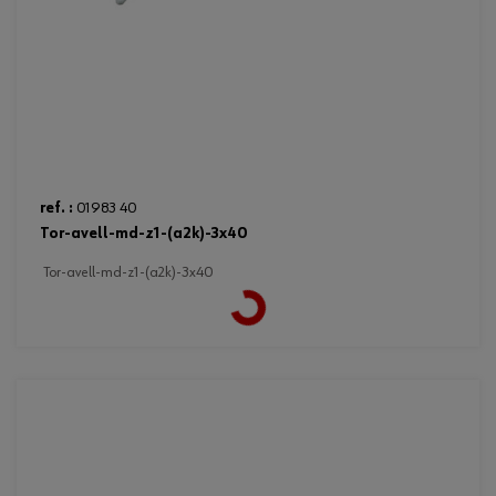
ref. :
01983 40
tor-avell-md-z1-(a2k)-3x40
Loading...
tor-avell-md-z1-(a2k)-3x40