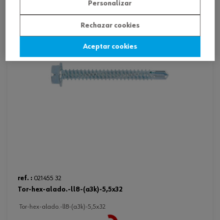
Personalizar
Rechazar cookies
Aceptar cookies
ref. :
021455 32
tor-hex-alado.-ll8-(a3k)-5,5x32
Loading...
tor-hex-alado.-ll8-(a3k)-5,5x32