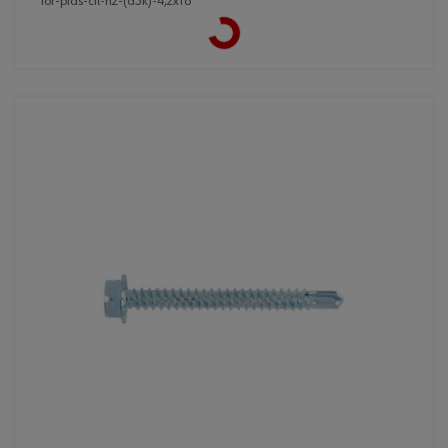
Loading...
tor-pias-cil-h2-(a3k)-4,2x16