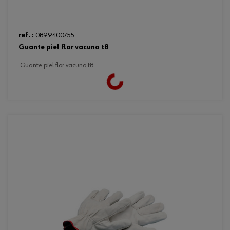
ref. :
0899400755
guante piel flor vacuno t8
guante piel flor vacuno t8
Loading...