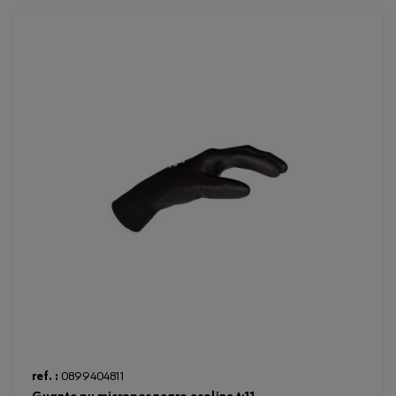
Loading...
ref. :
0899404811