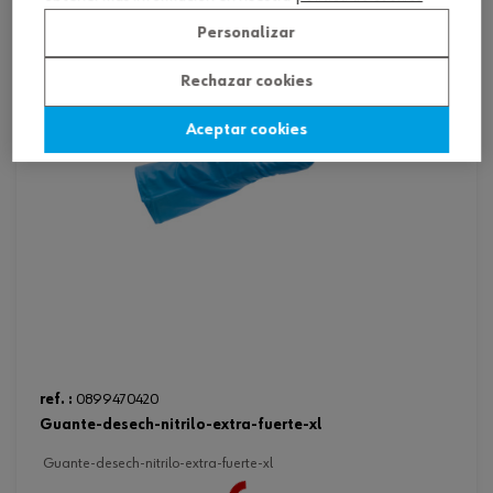
Personalizar
Rechazar cookies
Aceptar cookies
ref. :
0899470420
guante-desech-nitrilo-extra-fuerte-xl
guante-desech-nitrilo-extra-fuerte-xl