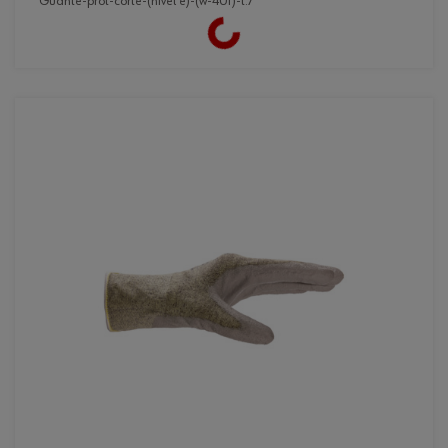
guante-prot-corte-(nivel e)-(w-401)-t:7
Loading...