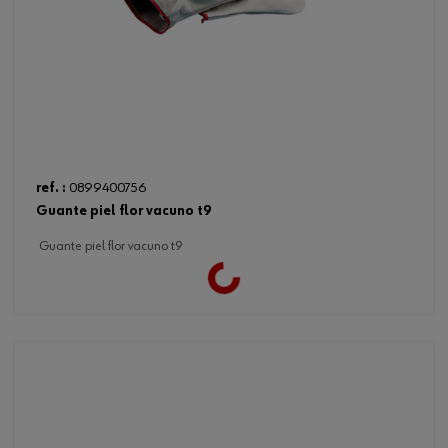
ref. :
0899400756
guante piel flor vacuno t9
guante piel flor vacuno t9
Loading...