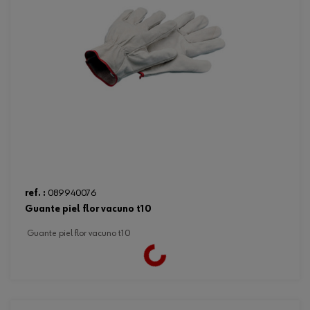
ref. :
089940076
guante piel flor vacuno t10
guante piel flor vacuno t10
Loading...