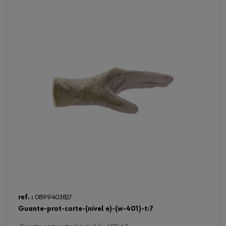
ref. :
0899403827
guante-prot-corte-(nivel e)-(w-401)-t:7