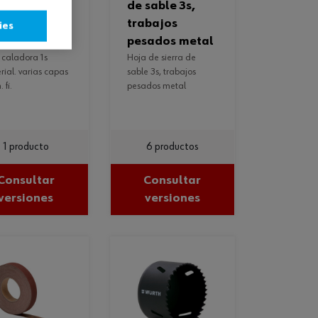
material.
de sable 3s,
ias capas y
trabajos
ies
. fi.
pesados metal
hoja de sierra de
rial. varias capas
sable 3s, trabajos
 fi.
pesados metal
1 producto
6 productos
Consultar
Consultar
versiones
versiones