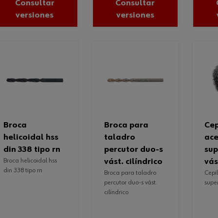
Consultar
Consultar
versiones
versiones
broca
broca para
cepillo de
helicoidal hss
taladro
ace
din 338 tipo rn
percutor duo-s
sup
broca helicoidal hss
vást. cilíndrico
vá
din 338 tipo rn
broca para taladro
cepillo de acero para
percutor duo-s vást.
super
cilíndrico