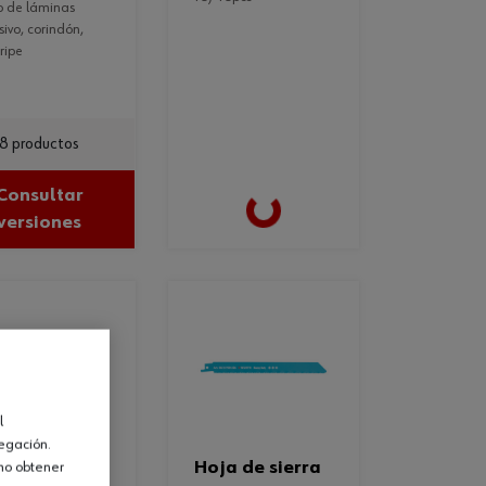
ivo, corindón,
ripe
8 productos
Loading...
Consultar
versiones
l
vegación.
hoja de sierra
omo obtener