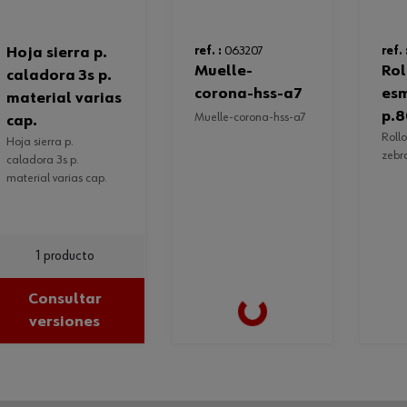
hoja sierra p.
ref. :
063207
ref. 
muelle-
rollo tela
caladora 3s p.
corona-hss-a7
esm
material varias
p.8
muelle-corona-hss-a7
cap.
rollo tela esmeril
hoja sierra p.
zebr
caladora 3s p.
material varias cap.
1 producto
Loading...
Consultar
versiones