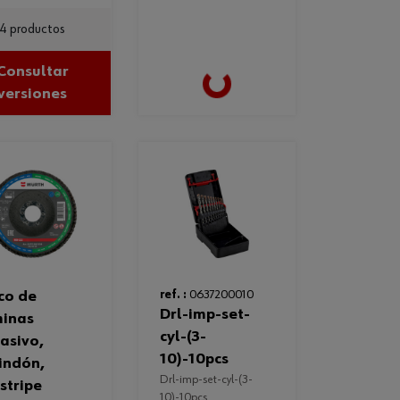
4 productos
Loading...
Consultar
versiones
ref. :
0637200010
drl-imp-set-
minas
cyl-(3-
asivo,
10)-10pcs
indón,
drl-imp-set-cyl-(3-
stripe
10)-10pcs