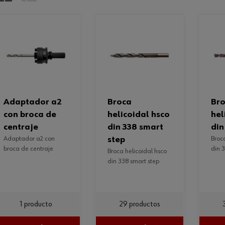
adaptador a2
broca
broca
con broca de
helicoidal hsco
hel
centraje
din 338 smart
din
adaptador a2 con
step
broca helicoidal hsco
broca de centraje
din 3
broca helicoidal hsco
din 338 smart step
1 producto
29 productos