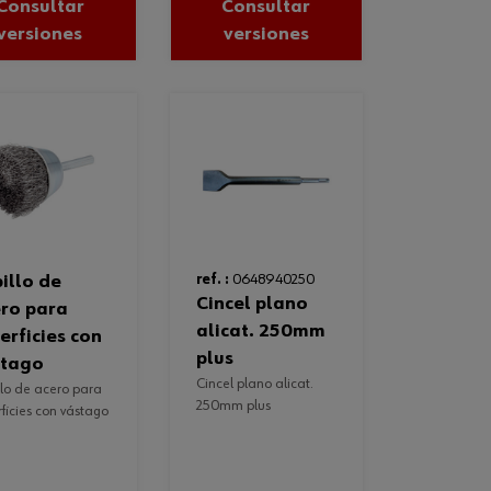
Consultar
Consultar
versiones
versiones
ref. :
0648940250
cincel plano
ro para
alicat. 250mm
erficies con
plus
stago
cincel plano alicat.
250mm plus
ficies con vástago