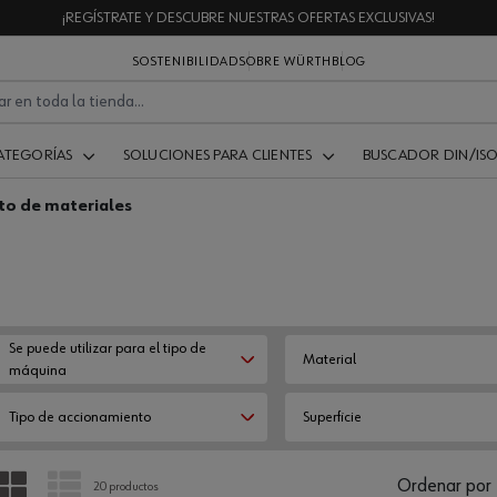
¡REGÍSTRATE Y DESCUBRE NUESTRAS OFERTAS EXCLUSIVAS!
SOSTENIBILIDAD
SOBRE WÜRTH
BLOG
ATEGORÍAS
SOLUCIONES PARA CLIENTES
BUSCADOR DIN/IS
to de materiales
Se puede utilizar para el tipo de
Material
máquina
Tipo de accionamiento
Superficie
PARRILLA
LISTA
Ordenar por
20 productos