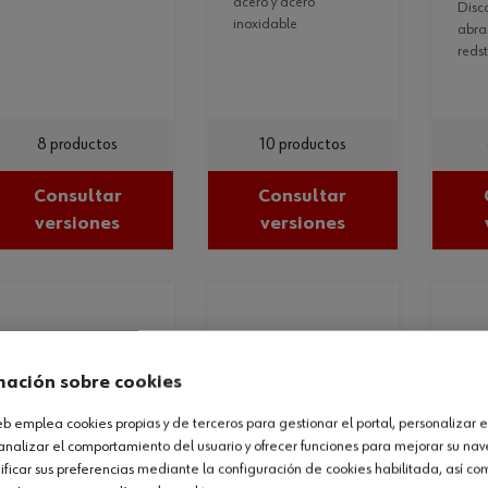
acero y acero
disco de láminas
inoxidable
abras
redst
8 productos
10 productos
Consultar
Consultar
versiones
versiones
mación sobre cookies
web emplea cookies propias y de terceros para gestionar el portal, personalizar e
analizar el comportamiento del usuario y ofrecer funciones para mejorar su na
espiga a4
extensión para
hoja caladora
icar sus preferencias mediante la configuración de cookies habilitada, así c