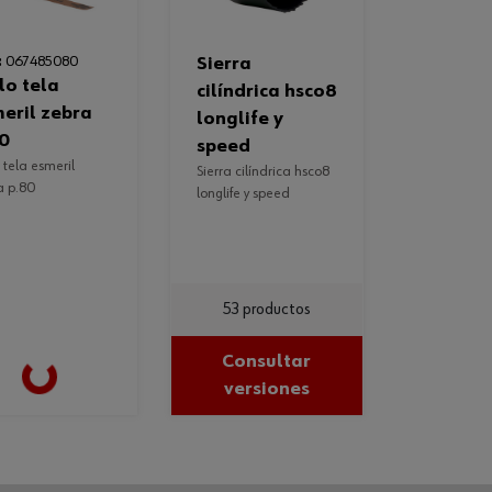
:
067485080
sierra
cilíndrica hsco8
eril zebra
longlife y
0
speed
sierra cilíndrica hsco8
a p.80
longlife y speed
53 productos
Loading...
Consultar
versiones