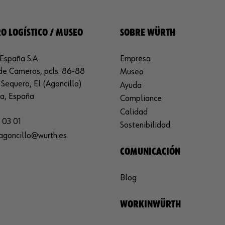
O LOGÍSTICO / MUSEO
SOBRE WÜRTH
España S.A
Empresa
de Cameros, pcls. 86-88
Museo
Sequero, El (Agoncillo)
Ayuda
ja, España
Compliance
Calidad
 03 01
Sostenibilidad
agoncillo@wurth.es
COMUNICACIÓN
Blog
WORKINWÜRTH