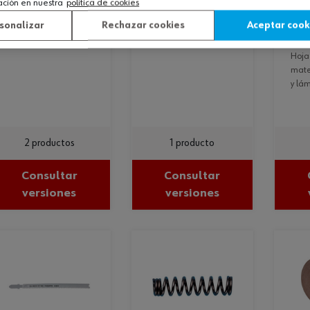
ación en nuestra
política de cookies
sierra cilíndrica
1s 
var
extensión para sierra
sonalizar
Rechazar cookies
Aceptar cook
espiga a4
cilíndrica
lám
hoja caladora 1s
mate
y lám.
2 productos
1 producto
Consultar
Consultar
versiones
versiones