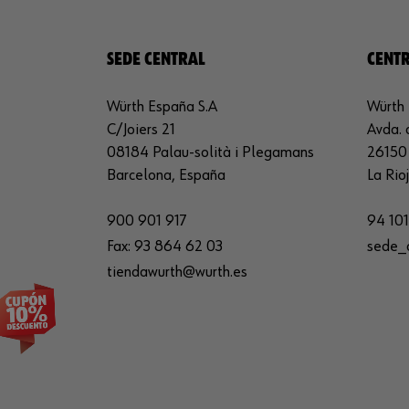
SEDE CENTRAL
CENTR
Würth España S.A
Würth 
C/Joiers 21
Avda. 
08184 Palau-solità i Plegamans
26150 
Barcelona, España
La Rio
900 901 917
94 101
Fax:
93 864 62 03
sede_
tiendawurth@wurth.es