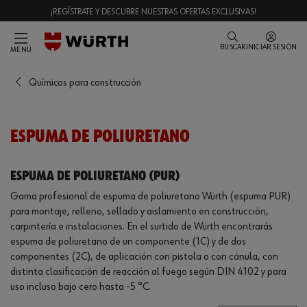
¡REGÍSTRATE Y DESCUBRE NUESTRAS OFERTAS EXCLUSIVAS!
BUSCAR
INICIAR SESIÓN
MENÚ
Químicos para construcción
ESPUMA DE POLIURETANO
Espuma de poliuretano (PUR)
Gama profesional de espuma de poliuretano Würth (espuma PUR)
para montaje, relleno, sellado y aislamiento en construcción,
carpintería e instalaciones. En el surtido de Würth encontrarás
espuma de poliuretano de un componente (1C) y de dos
componentes (2C), de aplicación con pistola o con cánula, con
distinta clasificación de reacción al fuego según DIN 4102 y para
uso incluso bajo cero hasta -5 °C.