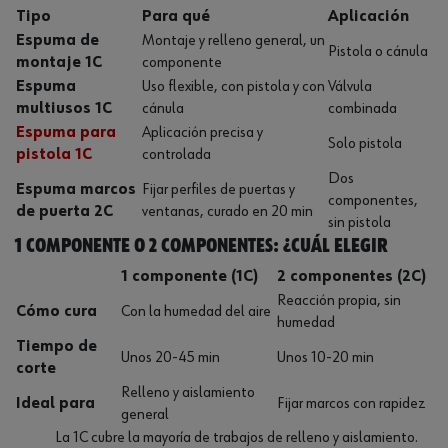
Tipo
Para qué
Aplicación
Espuma de
Montaje y relleno general, un
Pistola o cánula
montaje 1C
componente
Espuma
Uso flexible, con pistola y con
Válvula
multiusos 1C
cánula
combinada
Espuma para
Aplicación precisa y
Solo pistola
pistola 1C
controlada
Dos
Espuma marcos
Fijar perfiles de puertas y
componentes,
de puerta 2C
ventanas, curado en 20 min
sin pistola
1 componente o 2 componentes: ¿Cuál elegir
1 componente (1C)
2 componentes (2C)
Reacción propia, sin
Cómo cura
Con la humedad del aire
humedad
Tiempo de
Unos 20-45 min
Unos 10-20 min
corte
Relleno y aislamiento
Ideal para
Fijar marcos con rapidez
general
La 1C cubre la mayoría de trabajos de relleno y aislamiento.