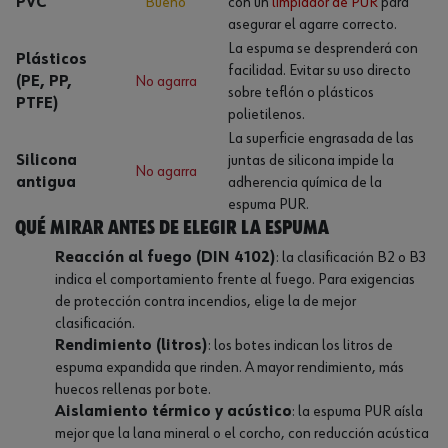
PVC
Bueno
con un
limpiador de PUR
para
asegurar el agarre correcto.
La espuma se desprenderá con
Plásticos
facilidad. Evitar su uso directo
(PE, PP,
No agarra
sobre teflón o plásticos
PTFE)
polietilenos.
La superficie engrasada de las
Silicona
juntas de silicona impide la
No agarra
antigua
adherencia química de la
espuma PUR.
Qué mirar antes de elegir la espuma
Reacción al fuego (DIN 4102)
: la clasificación B2 o B3
indica el comportamiento frente al fuego. Para exigencias
de protección contra incendios, elige la de mejor
clasificación.
Rendimiento (litros)
: los botes indican los litros de
espuma expandida que rinden. A mayor rendimiento, más
huecos rellenas por bote.
Aislamiento térmico y acústico
: la espuma PUR aísla
mejor que la lana mineral o el corcho, con reducción acústica