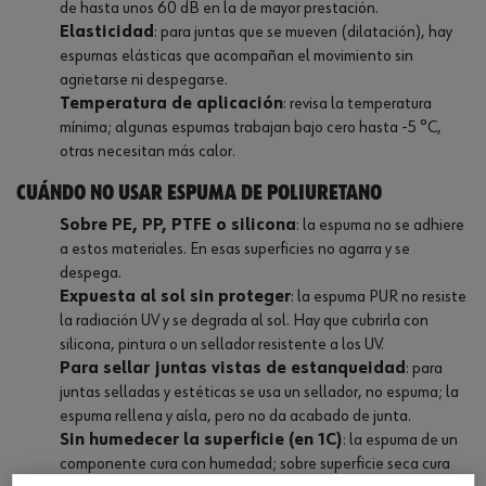
de hasta unos 60 dB en la de mayor prestación.
Elasticidad
: para juntas que se mueven (dilatación), hay
espumas elásticas que acompañan el movimiento sin
agrietarse ni despegarse.
Temperatura de aplicación
: revisa la temperatura
mínima; algunas espumas trabajan bajo cero hasta -5 °C,
otras necesitan más calor.
Cuándo NO usar espuma de poliuretano
Sobre PE, PP, PTFE o silicona
: la espuma no se adhiere
a estos materiales. En esas superficies no agarra y se
despega.
Expuesta al sol sin proteger
: la espuma PUR no resiste
la radiación UV y se degrada al sol. Hay que cubrirla con
silicona, pintura o un sellador resistente a los UV.
Para sellar juntas vistas de estanqueidad
: para
juntas selladas y estéticas se usa un sellador, no espuma; la
espuma rellena y aísla, pero no da acabado de junta.
Sin humedecer la superficie (en 1C)
: la espuma de un
componente cura con humedad; sobre superficie seca cura