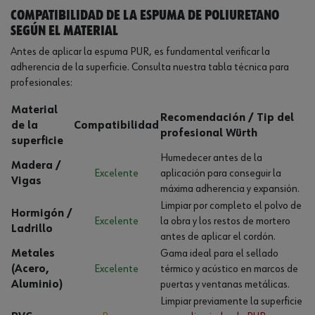
Compatibilidad de la espuma de poliuretano
según el material
Antes de aplicar la espuma PUR, es fundamental verificar la
adherencia de la superficie. Consulta nuestra tabla técnica para
profesionales:
Material
Recomendación / Tip del
de la
Compatibilidad
profesional Würth
superficie
Humedecer antes de la
Madera /
Excelente
aplicación para conseguir la
Vigas
máxima adherencia y expansión.
Limpiar por completo el polvo de
Hormigón /
Excelente
la obra y los restos de mortero
Ladrillo
antes de aplicar el cordón.
Metales
Gama ideal para el sellado
(Acero,
Excelente
térmico y acústico en marcos de
Aluminio)
puertas y ventanas metálicas.
Limpiar previamente la superficie