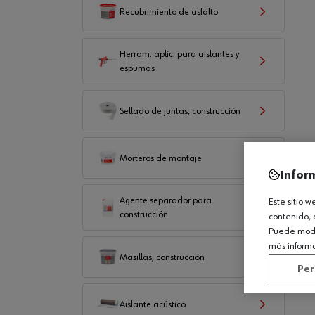
Recubrimiento de asfalto
Herram. aplic. para aislantes y
espumas
Sellado de juntas, construcción
Morteros de montaje
Infor
Agente separador para
Este sitio 
construcción
contenido, 
Puede modif
más inform
Masillas, construcción
Per
Aislante acústico