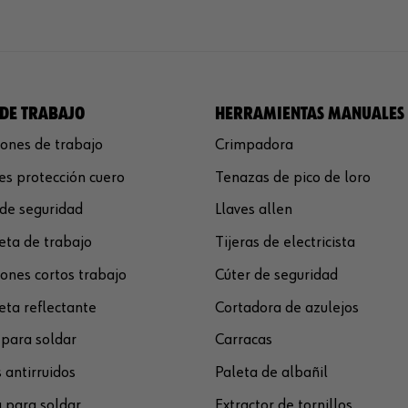
DE TRABAJO
HERRAMIENTAS MANUALES
ones de trabajo
Crimpadora
s protección cuero
Tenazas de pico de loro
de seguridad
Llaves allen
ta de trabajo
Tijeras de electricista
ones cortos trabajo
Cúter de seguridad
ta reflectante
Cortadora de azulejos
para soldar
Carracas
 antirruidos
Paleta de albañil
 para soldar
Extractor de tornillos