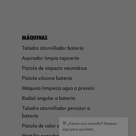
MÁQUINAS
Taladro atornillador batería
Aspirador limpia tapicería
Pistola de impacto neumática
Pistola silicona batería
Máquina limpieza agua a presión
Radial angular a batería
Taladro atornillador percutor a
batería
👋 ¿Tienes una consulta? Estamos
Pistola de calor eléctrica
aquí para ayudarte.
Martillo percutor a batería