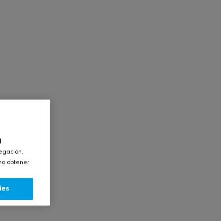
l
vegación.
omo obtener
ies