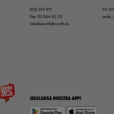
900 901 917
94 101
Fax:
93 864 62 03
sede_
tiendawurth@wurth.es
¡DESCARGA NUESTRA APP!