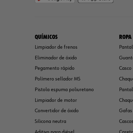
QUÍMICOS
ROPA 
Limpiador de frenos
Pantal
Eliminador de óxido
Guante
Pegamento rápido
Casco 
Polímero sellador MS
Chaque
Pistola espuma poliuretano
Pantal
Limpiador de motor
Chaque
Convertidor de óxido
Gafas 
Silicona neutra
Cascos
Aditivo para diésel
Careta