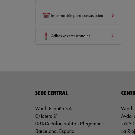
Imprimación para construcción
Adhesivos estructurales
SEDE CENTRAL
CENTR
Würth España S.A
Würth 
C/Joiers 21
Avda. 
08184 Palau-solità i Plegamans
26150 
Barcelona, España
La Rio