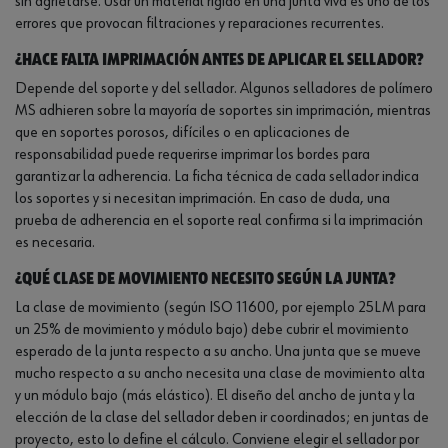
sin agrietarse. Usar un material rígido en una junta viva es uno de los
errores que provocan filtraciones y reparaciones recurrentes.
¿Hace falta imprimación antes de aplicar el sellador?
Depende del soporte y del sellador. Algunos selladores de polímero
MS adhieren sobre la mayoría de soportes sin imprimación, mientras
que en soportes porosos, difíciles o en aplicaciones de
responsabilidad puede requerirse imprimar los bordes para
garantizar la adherencia. La ficha técnica de cada sellador indica
los soportes y si necesitan imprimación. En caso de duda, una
prueba de adherencia en el soporte real confirma si la imprimación
es necesaria.
¿Qué clase de movimiento necesito según la junta?
La clase de movimiento (según ISO 11600, por ejemplo 25LM para
un 25% de movimiento y módulo bajo) debe cubrir el movimiento
esperado de la junta respecto a su ancho. Una junta que se mueve
mucho respecto a su ancho necesita una clase de movimiento alta
y un módulo bajo (más elástico). El diseño del ancho de junta y la
elección de la clase del sellador deben ir coordinados; en juntas de
proyecto, esto lo define el cálculo. Conviene elegir el sellador por