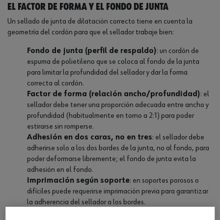
El factor de forma y el fondo de junta
Un sellado de junta de dilatación correcto tiene en cuenta la
geometría del cordón para que el sellador trabaje bien:
Fondo de junta (perfil de respaldo)
: un cordón de
espuma de polietileno que se coloca al fondo de la junta
para limitar la profundidad del sellador y dar la forma
correcta al cordón.
Factor de forma (relación ancho/profundidad)
: el
sellador debe tener una proporción adecuada entre ancho y
profundidad (habitualmente en torno a 2:1) para poder
estirarse sin romperse.
Adhesión en dos caras, no en tres
: el sellador debe
adherirse solo a los dos bordes de la junta, no al fondo, para
poder deformarse libremente; el fondo de junta evita la
adhesión en el fondo.
Imprimación según soporte
: en soportes porosos o
difíciles puede requerirse imprimación previa para garantizar
la adherencia del sellador a los bordes.
Capacidad de movimiento
: la clase de movimiento del