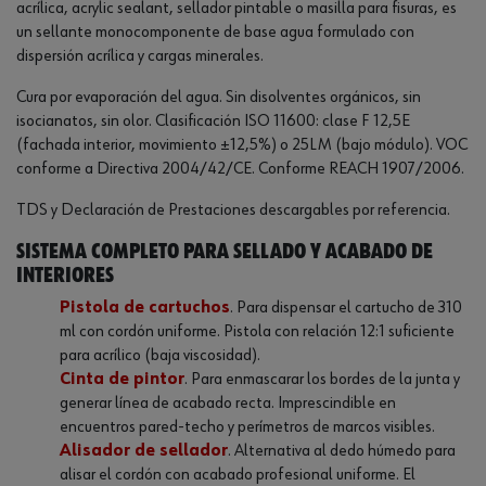
acrílica, acrylic sealant, sellador pintable o masilla para fisuras, es
un sellante monocomponente de base agua formulado con
dispersión acrílica y cargas minerales.
Cura por evaporación del agua. Sin disolventes orgánicos, sin
isocianatos, sin olor. Clasificación ISO 11600: clase F 12,5E
(fachada interior, movimiento ±12,5%) o 25LM (bajo módulo). VOC
conforme a Directiva 2004/42/CE. Conforme REACH 1907/2006.
TDS y Declaración de Prestaciones descargables por referencia.
Sistema completo para sellado y acabado de
interiores
Pistola de cartuchos
. Para dispensar el cartucho de 310
ml con cordón uniforme. Pistola con relación 12:1 suficiente
para acrílico (baja viscosidad).
Cinta de pintor
. Para enmascarar los bordes de la junta y
generar línea de acabado recta. Imprescindible en
encuentros pared-techo y perímetros de marcos visibles.
Alisador de sellador
. Alternativa al dedo húmedo para
alisar el cordón con acabado profesional uniforme. El