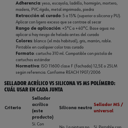
Adherencia
: yeso, escayola, ladrillo, hormigón, mortero,
madera, PVC rígido, metal imprimado, piedra
Retracción al curado
: 5 a 15% (superior a silicona y PU).
Aplicar con ligero exceso que se contrae al secar
Rango de aplicación
: +5°C a +40°C. Base agua: no
aplicar si hay riesgo de helada antes del curado
Colores
: blanco (el más habitual), gris, marrón, roble.
Pintable en cualquier color tras curado
Formato
: cartucho 310 ml. Compatible con pistola de
cartuchos estándar
Normativa
: ISO 11600 clase F (fachada) 12,5E o 25LM
según referencia. Conforme REACH 1907/2006
Sellador acrílico vs silicona vs MS polímero:
cuál usar en cada junta
Sellador
acrílico
Sellador MS /
Criterio
Silicona neutra
(este
universal
producto)
Sí. Con
No. La pintura no
Sí. Pintable con