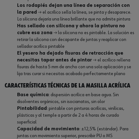
Los rodapiés dejan una línea de separación con
la pared
→ el acrílico sella la línea, se pinta y desaparece.
La silicona dejaría una línea brillante que no admite pintura
Has sellado con silicona y ahora la pintura no
cubre esa zona
→ la silicona no es pintable. La solución es
retirar la silicona con decapante de juntas y reaplicar con
sellador acrílico pintable
El yesero ha dejado fisuras de retracción que
necesitas tapar antes de pintar
→ el acrílico rellena
fisuras de hasta 5 mm de ancho con una sola aplicación y se
lija tras curar si necesitas acabado perfectamente plano
Características técnicas de la masilla acrílica
Base química
: dispersión acrílica en base agua. Sin
disolventes orgánicos, sin isocianatos, sin olor
Pintabilidad
: pintable con pinturas acrílicas, vinílicas,
plásticas y al temple a partir de 2 a 4 horas de curado
superficial
Capacidad de movimiento
: ±12,5% (estándar). Para
juntas con movimiento superior, prescribir PU o MS