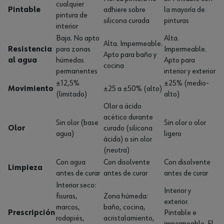
cualquier
Pintable
adhiere sobre
la mayoría de
pintura de
silicona curada
pinturas
interior
Baja. No apto
Alta.
Alta. Impermeable.
Resistencia
para zonas
Impermeable.
Apto para baño y
al agua
húmedas
Apto para
cocina
permanentes
interior y exterior
±12,5%
±25% (medio-
Movimiento
±25 a ±50% (alto)
(limitado)
alto)
Olor a ácido
acético durante
Sin olor (base
Sin olor o olor
Olor
curado (silicona
agua)
ligero
ácida) o sin olor
(neutra)
Con agua
Con disolvente
Con disolvente
Limpieza
antes de curar
antes de curar
antes de curar
Interior seco:
Interior y
fisuras,
Zona húmeda:
exterior.
marcos,
baño, cocina,
Prescripción
Pintable e
rodapiés,
acristalamiento,