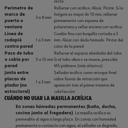
recta
Perímetro de
Rellenar con acrílico. Alisar. Pintar. Si la
marco de
holgura es mayor de 10 mm, rellenar
3 a 8 mm
puerta o
previamente con espuma de
ventana
poliuretano y sellar encima con acrílico
Línea de
Cordón fino con boquilla cortada a 3
rodapié
1 a 3 mm
mm. Alisar con dedo húmedo. Pintar del
contra pared
color de la pared
Paso de tubo
Rellenar el espacio alrededor del tubo.
o cable por
5 a 15 mm
Si el tubo vibra o se mueve, prescribir
pared
MS polímero (más elástico)
Junta entre
Sellador acrílico como retoque final
placas de
sobre fisuras de retracción que
1 a 3 mm
pladur (no
aparecen tras el primer invierno de
estructural)
calefacción
Cuándo NO usar la masilla acrílica
En zonas húmedas permanentes (baño, ducha,
cocina junto al fregadero)
. La masilla acrílica es
permeable al agua a largo plazo. En zonas con humedad
permanente o contacto con agua, el sellador se degrada,