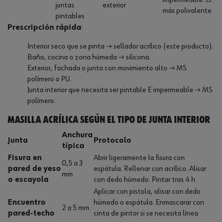
impermeable. El
juntas
exterior
más polivalente
pintables
Prescripción rápida
:
Interior seco que se pinta → sellador acrílico (este producto).
Baño, cocina o zona húmeda → silicona.
Exterior, fachada o junta con movimiento alto → MS
polímero o PU.
Junta interior que necesita ser pintable E impermeable → MS
polímero.
Masilla acrílica según el tipo de junta interior
Anchura
Junta
Protocolo
típica
Fisura en
Abrir ligeramente la fisura con
0,5 a 3
pared de yeso
espátula. Rellenar con acrílico. Alisar
mm
o escayola
con dedo húmedo. Pintar tras 4 h
Aplicar con pistola, alisar con dedo
Encuentro
húmedo o espátula. Enmascarar con
2 a 5 mm
pared-techo
cinta de pintor si se necesita línea