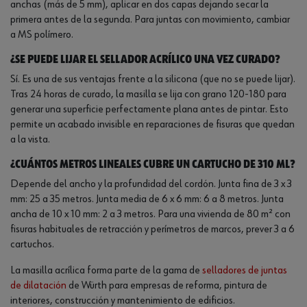
anchas (más de 5 mm), aplicar en dos capas dejando secar la
primera antes de la segunda. Para juntas con movimiento, cambiar
a MS polímero.
¿Se puede lijar el sellador acrílico una vez curado?
Sí. Es una de sus ventajas frente a la silicona (que no se puede lijar).
Tras 24 horas de curado, la masilla se lija con grano 120-180 para
generar una superficie perfectamente plana antes de pintar. Esto
permite un acabado invisible en reparaciones de fisuras que quedan
a la vista.
¿Cuántos metros lineales cubre un cartucho de 310 ml?
Depende del ancho y la profundidad del cordón. Junta fina de 3 x 3
mm: 25 a 35 metros. Junta media de 6 x 6 mm: 6 a 8 metros. Junta
ancha de 10 x 10 mm: 2 a 3 metros. Para una vivienda de 80 m² con
fisuras habituales de retracción y perímetros de marcos, prever 3 a 6
cartuchos.
La masilla acrílica forma parte de la gama de
selladores de juntas
de dilatación
de Würth para empresas de reforma, pintura de
interiores, construcción y mantenimiento de edificios.