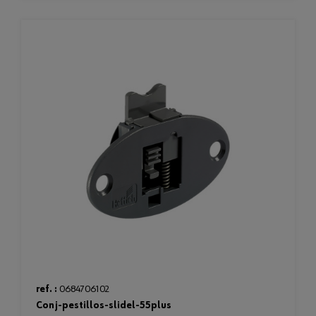
ref. :
0684706102
conj-pestillos-slidel-55plus