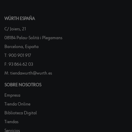
WÜRTH ESPAÑA
C/ Joiers, 21
08184 Palau-Solità i Plegamans
Barcelona, España
T:
900 901 917
F:
93 864 62 03
M:
tiendawurth@wurth.es
SOBRE NOSOTROS
Empresa
Tienda Online
Biblioteca Digital
Tiendas
Servicios