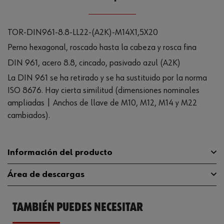
TOR-DIN961-8.8-LL22-(A2K)-M14X1,5X20
Perno hexagonal, roscado hasta la cabeza y rosca fina
DIN 961, acero 8.8, cincado, pasivado azul (A2K)
La DIN 961 se ha retirado y se ha sustituido por la norma
ISO 8676. Hay cierta similitud (dimensiones nominales
ampliadas | Anchos de llave de M10, M12, M14 y M22
cambiados).
Información del producto
Área de descargas
Material
ST
TAMBIÉN PUEDES NECESITAR
Grosor mínimo del revestimiento
Catálogo
5 µm
006731420
General