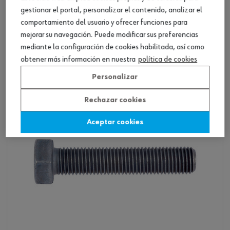
gestionar el portal, personalizar el contenido, analizar el
ISO 8676 acero 10.9 lám. cinc plateado
comportamiento del usuario y ofrecer funciones para
rosca fina
mejorar su navegación. Puede modificar sus preferencias
mediante la configuración de cookies habilitada, así como
Ver producto
obtener más información en nuestra
política de cookies
Personalizar
Rechazar cookies
Aceptar cookies