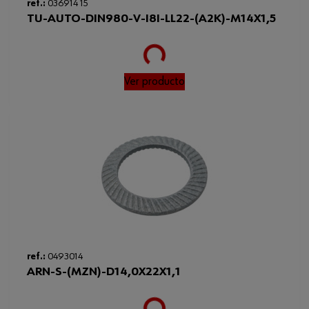
ref.:
036914 15
TU-AUTO-DIN980-V-I8I-LL22-(A2K)-M14X1,5
Loading...
Ver producto
ref.:
0493014
ARN-S-(MZN)-D14,0X22X1,1
Loading...