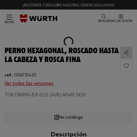
¡REGÍSTRATE Y DESCUBRE NUESTRAS OFERTAS EXCLUSIVAS!
BUSCAR
INICIAR SESIÓN
MENÚ
Loading...
PERNO HEXAGONAL, ROSCADO HASTA
Comp
LA CABEZA Y ROSCA FINA
ref.
:
006731420
Ver todas las versiones
TOR-DIN961-8.8-LL22-(A2K)-M14X1,5X20
Loading...
Ver catálogo
CANTIDAD
Descripción
UE