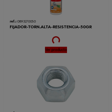
Disc with hardness to be used
≥ 200 HV
Clase de propiedad
8,8
ref.:
0893270050
Max. resulting pre-load force
64.9 kN
FIJADOR-TORN.ALTA-RESISTENCIA-50GR
Loading...
Paso
1.5 mm
Código del sistema armonizado
73181589980
Ver producto
Peso del producto (por artículo)
47.130 g
Normas
DIN 961
Tipo de rosca x diámetro nominal
M14
Min./max. resulting pre-load force
32,5-64,9 kN
Tipo de rosca x diámetro nominal
M14 x 1,5
x paso