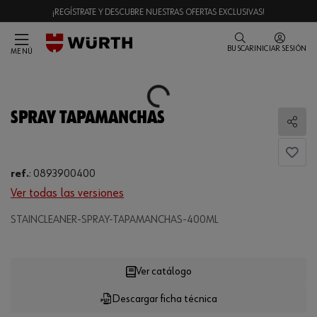
¡REGÍSTRATE Y DESCUBRE NUESTRAS OFERTAS EXCLUSIVAS!
BUSCAR
INICIAR SESIÓN
MENÚ
Loading...
SPRAY TAPAMANCHAS
Comp
ref.
:
0893900400
Ver todas las versiones
STAINCLEANER-SPRAY-TAPAMANCHAS-400ML
Loading...
Ver catálogo
Descargar ficha técnica
CANTIDAD
UE