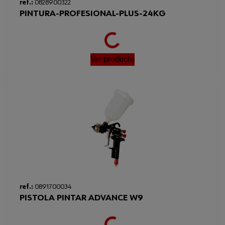
ref.:
0828900322
Densidad
1.25 g/cm³
PINTURA-PROFESIONAL-PLUS-24KG
Peso del producto (por artículo)
775.000 g
Loading...
Vida útil desde la
12 mes / a 20°C
Ver producto
producción/condiciones
ref.:
0891700034
PISTOLA PINTAR ADVANCE W9