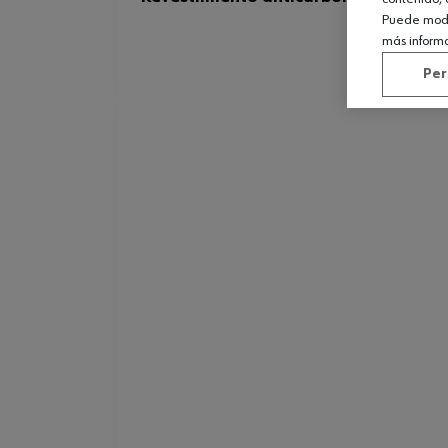
Puede modif
más inform
Per