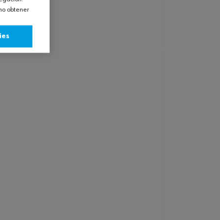
omo obtener
ies