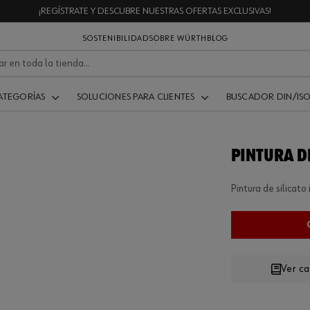
¡REGÍSTRATE Y DESCUBRE NUESTRAS OFERTAS EXCLUSIVAS!
SOSTENIBILIDAD
SOBRE WÜRTH
BLOG
ATEGORÍAS
SOLUCIONES PARA CLIENTES
BUSCADOR DIN/IS
PINTURA DE
Pintura de silicato 
Ver c