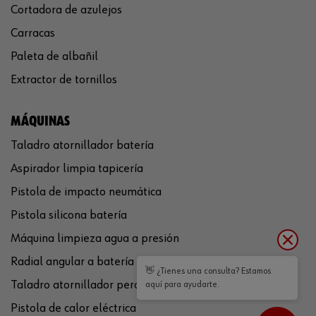
Cortadora de azulejos
Carracas
Paleta de albañil
Extractor de tornillos
MÁQUINAS
Taladro atornillador batería
Aspirador limpia tapicería
Pistola de impacto neumática
Pistola silicona batería
Máquina limpieza agua a presión
Radial angular a batería
👋 ¿Tienes una consulta? Estamos
Taladro atornillador percutor a batería
aquí para ayudarte.
Pistola de calor eléctrica