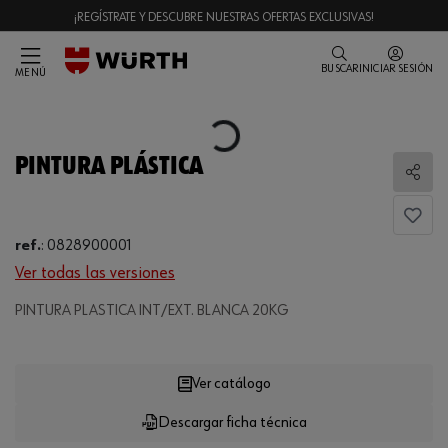
¡REGÍSTRATE Y DESCUBRE NUESTRAS OFERTAS EXCLUSIVAS!
BUSCAR
INICIAR SESIÓN
MENÚ
Loading...
PINTURA PLÁSTICA
Comp
ref.
:
0828900001
Ver todas las versiones
PINTURA PLASTICA INT/EXT. BLANCA 20KG
Loading...
Ver catálogo
Descargar ficha técnica
CANTIDAD
UE