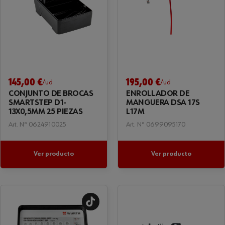
145,00 €
195,00 €
/ud
/ud
CONJUNTO DE BROCAS
ENROLLADOR DE
SMARTSTEP D1-
MANGUERA DSA 17S
13X0,5MM 25 PIEZAS
L17M
Art. Nº 0624910025
Art. Nº 0699095170
Ver producto
Ver producto