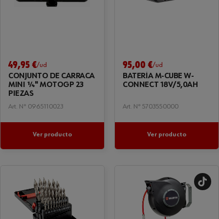
49,95 €
95,00 €
/ud
/ud
CONJUNTO DE CARRACA
BATERÍA M-CUBE W-
MINI ¼" MOTOGP 23
CONNECT 18V/5,0AH
PIEZAS
Art. Nº 0965110023
Art. Nº 5703550000
Ver producto
Ver producto