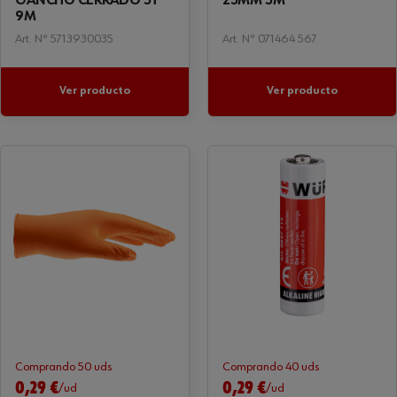
GANCHO CERRADO 5T
25MM 5M
9M
Art. Nº 5713930035
Art. Nº 071464 567
Ver producto
Ver producto
Comprando 50 uds
Comprando 40 uds
0,29 €
0,29 €
/ud
/ud