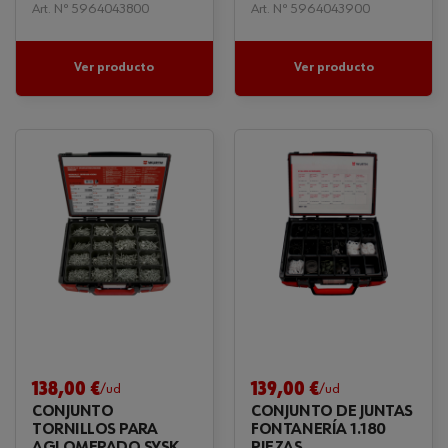
1.050 PIEZAS
Art. Nº 5964043800
Art. Nº 5964043900
Ver producto
Ver producto
138,00 €
139,00 €
/ud
/ud
CONJUNTO
CONJUNTO DE JUNTAS
TORNILLOS PARA
FONTANERÍA 1.180
AGLOMERADO SYSKO
PIEZAS