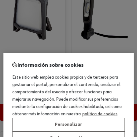
Información sobre cookies
125,00 €
45,00 €
/ud
/ud
FOCO DE TRABAJO M-
LINTERNA PORTÁTIL LED
Este sitio web emplea cookies propias y de terceros para
CUBE CORDLESS LED
ERGOPOWER COMPACT
gestionar el portal, personalizar el contenido, analizar el
7W
comportamiento del usuario y ofrecer funciones para
Art. Nº 5701501001
Art. Nº 0827940260
mejorar su navegación. Puede modificar sus preferencias
mediante la configuración de cookies habilitada, así como
Ver producto
Ver producto
obtener más información en nuestra
política de cookies
Personalizar