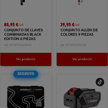
85,95 €
29,95 €
/ud
/ud
CONJUNTO DE LLAVES
CONJUNTO ALLEN DE
COMBINADAS BLACK
COLORES 9 PIEZAS
EDITION 6 PIEZAS
Art. Nº 0714263950
Art. Nº 0715315200
Ver producto
Ver producto
EXCLUSIVO