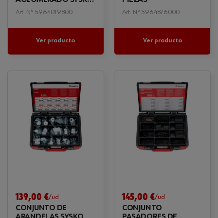
2.100 PIEZAS
Art. Nº 5964019800
Art. Nº 5964876000
Ver producto
Ver producto
139,00 €
145,00 €
/ud
/ud
CONJUNTO DE
CONJUNTO
ARANDELAS SYSKO
PASADORES DE