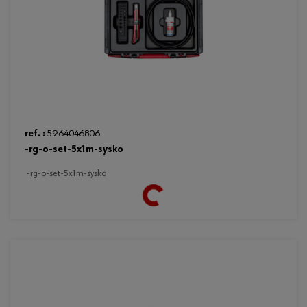
ref. :
5964046806
-rg-o-set-5x1m-sysko
-rg-o-set-5x1m-sysko
Loading...