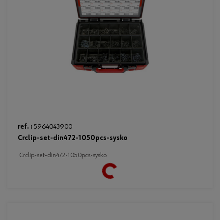
ref. :
5964043900
crclip-set-din472-1050pcs-sysko
crclip-set-din472-1050pcs-sysko
Loading...