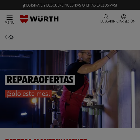
¡REGÍSTRATE Y DESCUBRE NUESTRAS OFERTAS EXCLUSIVAS!
BUSCAR
INICIAR SESIÓN
MENÚ
ReparaOfertas
¡Solo este mes!