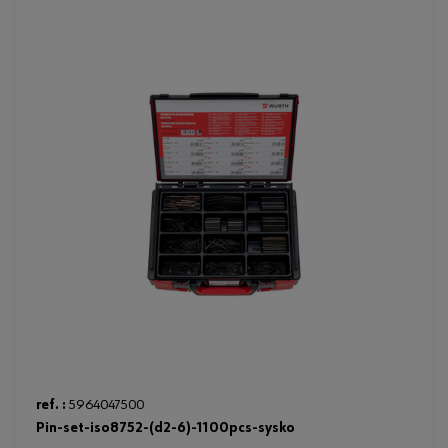
ref. :
5964047500
pin-set-iso8752-(d2-6)-1100pcs-sysko