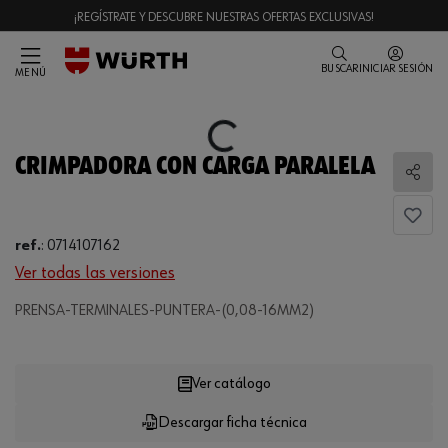
¡REGÍSTRATE Y DESCUBRE NUESTRAS OFERTAS EXCLUSIVAS!
BUSCAR
INICIAR SESIÓN
MENÚ
Loading...
CRIMPADORA CON CARGA PARALELA
Comp
ref.
:
0714107162
Ver todas las versiones
PRENSA-TERMINALES-PUNTERA-(0,08-16MM2)
Loading...
Ver catálogo
Descargar ficha técnica
CANTIDAD
UE