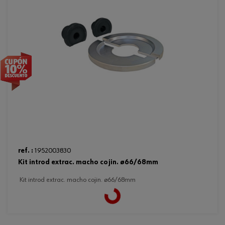
ref. :
1952003830
kit introd extrac. macho cojin. ø66/68mm
kit introd extrac. macho cojin. ø66/68mm