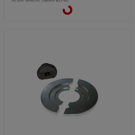
kit univ. anillo int. cojinete ø35-60
Loading...