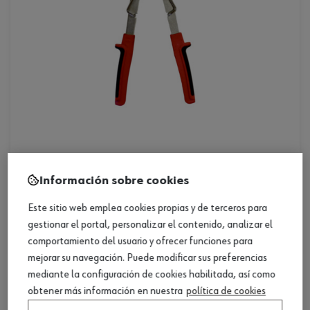
ref. :
1952006830
Información sobre cookies
mordaza sujeción arandelas seg. 1p
Este sitio web emplea cookies propias y de terceros para
mordaza sujeción arandelas seg. 1p
gestionar el portal, personalizar el contenido, analizar el
Loading...
comportamiento del usuario y ofrecer funciones para
mejorar su navegación. Puede modificar sus preferencias
mediante la configuración de cookies habilitada, así como
obtener más información en nuestra
política de cookies