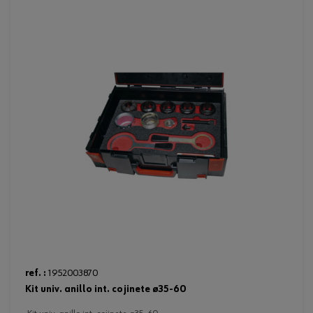
ref. :
1952003870
kit univ. anillo int. cojinete ø35-60