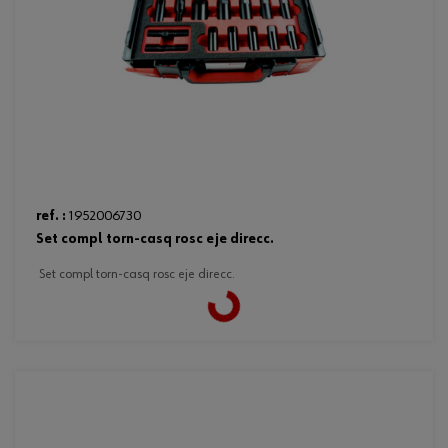
ref. :
1952006730
set compl torn-casq rosc eje direcc.
set compl torn-casq rosc eje direcc.
Loading...