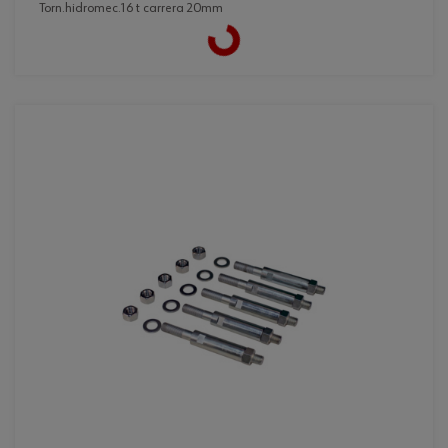
torn.hidromec.16 t carrera 20mm
Loading...