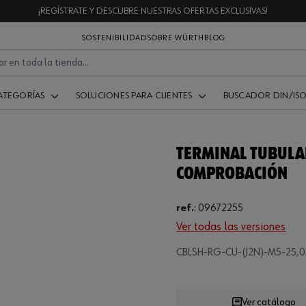
¡REGÍSTRATE Y DESCUBRE NUESTRAS OFERTAS EXCLUSIVAS!
SOSTENIBILIDAD
SOBRE WÜRTH
BLOG
ATEGORÍAS
SOLUCIONES PARA CLIENTES
BUSCADOR DIN/IS
TERMINAL TUBULAR
COMPROBACIÓN
ref.
:
09672255
Ver todas las versiones
CBLSH-RG-CU-(J2N)-M5-25,
Ver catálogo