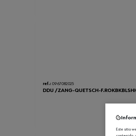
ref.:
0967082025
DDU /ZANG-QUETSCH-F.ROKBKBLSH
Infor
Este sitio 
contenido, 