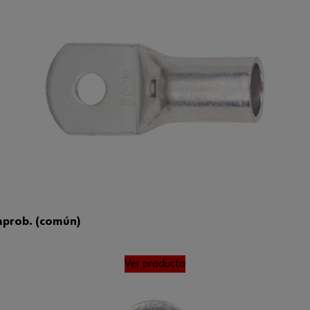
mprob. (común)
Ver producto