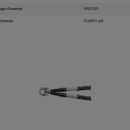
ogo General
09672255
Técnica
32408111.pdf