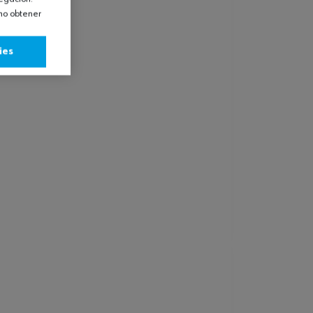
omo obtener
ies