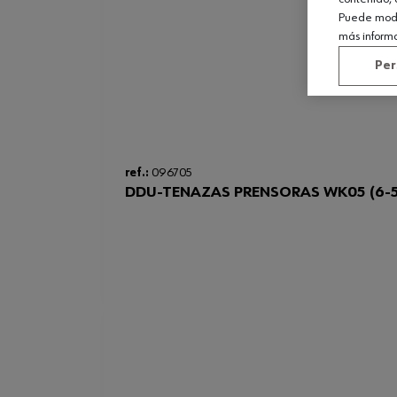
Puede modif
más inform
Per
ref.:
096705
DDU-TENAZAS PRENSORAS WK05 (6-