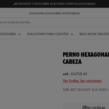
¡REGÍSTRATE Y DESCUBRE NUESTRAS OFERTAS EXCLUSIVAS!
SOSTENIBILIDAD
SOBRE WÜRTH
BLOG
ATEGORÍAS
SOLUCIONES PARA CLIENTES
BUSCADOR DIN/IS
PERNO HEXAGONAL
CABEZA
ref.
:
414758 40
Ver todas las versiones
Loading..
SHR-6KT-ISO4017-8.8-SW13
Ver catálogo