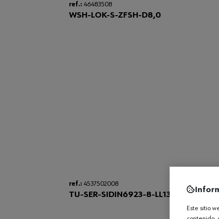
ref.:
46483508
WSH-LOK-S-ZFSH-D8,0
ref.:
4537502008
Infor
TU-SER-SIDIN6923-8-LL13-(VZD)-M8
Este sitio 
contenido, 