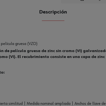
Descripción
CANTIDAD
UE
e película gruesa (VZD)
n de película gruesa de zinc sin cromo (VI) galvanizad
romo (VI). El recubrimiento consiste en una capa de zi
to:
cierta similitud | Medida nominal ampliada | Anchos de llave 