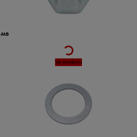
Loading...
)-M8
Ver producto