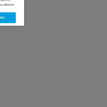
omo obtener
ies