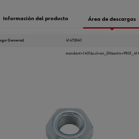
Información del producto
Área de descargas
ogo General
41475840
mandant=1401&cul=en_EN&artnr=PR01_41