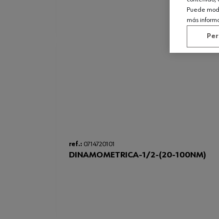
Puede modif
más inform
Per
ref.:
0714720101
DINAMOMETRICA-1/2-(20-100NM)