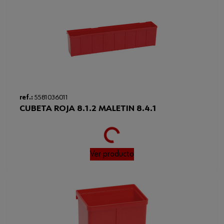
Código del sistema armonizado
39269097900
Peso del producto (por artículo)
16.250 g
Altura
98 mm
Anchura x profundidad x altura
70 x 8 x 98 mm
(dimensión externa)
Loading...
ref.:
5581036011
CUBETA ROJA 8.1.2 MALETIN 8.4.1
Ver producto