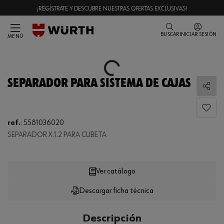
¡REGÍSTRATE Y DESCUBRE NUESTRAS OFERTAS EXCLUSIVAS!
BUSCAR
INICIAR SESIÓN
MENÚ
Loading...
SEPARADOR PARA SISTEMA DE CAJAS
Comp
Loading...
ref.
:
5581036020
SEPARADOR X.1.2 PARA CUBETA
Ver catálogo
Descargar ficha técnica
CANTIDAD
UE
Descripción