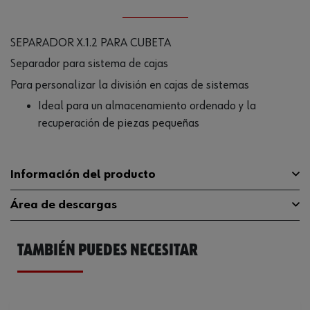
SEPARADOR X.1.2 PARA CUBETA
Separador para sistema de cajas
Para personalizar la división en cajas de sistemas
Ideal para un almacenamiento ordenado y la
recuperación de piezas pequeñas
Información del producto
Área de descargas
Profundidad
8 mm
TAMBIÉN PUEDES NECESITAR
Anchura
70 mm
Catálogo General
5581036020
Color
Rojo tráfico RAL 3020
Ficha Técnica
32411707.pdf
Dimensiones del sistema
x.1.2