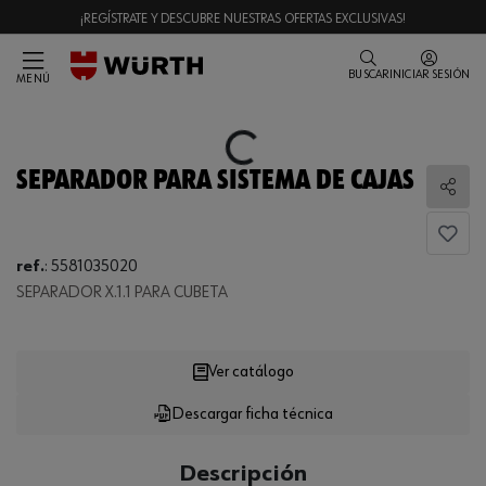
¡REGÍSTRATE Y DESCUBRE NUESTRAS OFERTAS EXCLUSIVAS!
BUSCAR
INICIAR SESIÓN
MENÚ
Loading...
SEPARADOR PARA SISTEMA DE CAJAS
Comp
Loading...
ref.
:
5581035020
SEPARADOR X.1.1 PARA CUBETA
Ver catálogo
Descargar ficha técnica
CANTIDAD
UE
Descripción