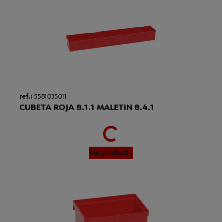
Código del sistema armonizado
39269097900
Peso del producto (por artículo)
7.250 g
Altura
45 mm
Anchura x profundidad x altura
70 x 8 x 45 mm
(dimensión externa)
Loading...
ref.:
5581035011
CUBETA ROJA 8.1.1 MALETIN 8.4.1
Ver producto