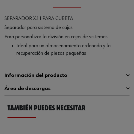
SEPARADOR X.1.1 PARA CUBETA
Separador para sistema de cajas
Para personalizar la división en cajas de sistemas
Ideal para un almacenamiento ordenado y la
recuperación de piezas pequeñas
Información del producto
Área de descargas
Profundidad
8 mm
TAMBIÉN PUEDES NECESITAR
Anchura
70 mm
Catálogo General
5581035020
Color
Rojo tráfico RAL 3020
Ficha Técnica
32411707.pdf
Dimensiones del sistema
x.1.1