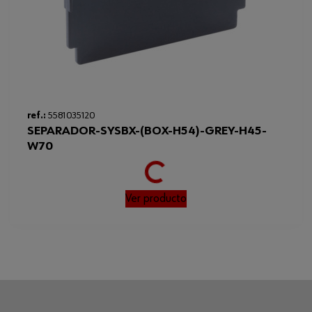
Loading...
ref.:
5581035120
SEPARADOR-SYSBX-(BOX-H54)-GREY-H45-
W70
Ver producto