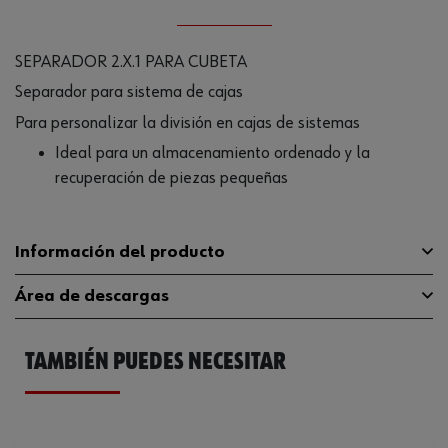
SEPARADOR 2.X.1 PARA CUBETA
Separador para sistema de cajas
Para personalizar la división en cajas de sistemas
Ideal para un almacenamiento ordenado y la
recuperación de piezas pequeñas
Información del producto
Área de descargas
Profundidad
15 mm
TAMBIÉN PUEDES NECESITAR
Anchura
110 mm
Catálogo General
5581035021
Color
Rojo tráfico RAL 3020
Ficha Técnica
32411707.pdf
Dimensiones del sistema
2.x.1