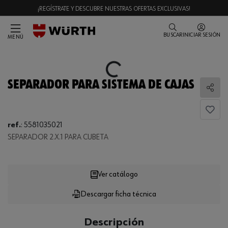
¡REGÍSTRATE Y DESCUBRE NUESTRAS OFERTAS EXCLUSIVAS!
BUSCAR
INICIAR SESIÓN
MENÚ
Loading...
SEPARADOR PARA SISTEMA DE CAJAS
Comp
Loading...
ref.
:
5581035021
SEPARADOR 2.X.1 PARA CUBETA
Ver catálogo
Descargar ficha técnica
CANTIDAD
UE
Descripción