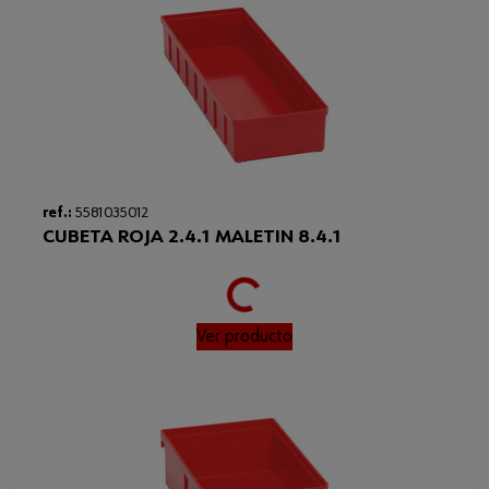
Código del sistema armonizado
39269097900
Peso del producto (por artículo)
13.250 g
Altura
45 mm
Anchura x profundidad x altura
110 x 15 x 45 mm
(dimensión externa)
Loading...
ref.:
5581035012
CUBETA ROJA 2.4.1 MALETIN 8.4.1
Ver producto