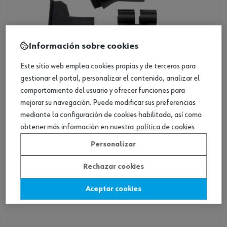
Información sobre cookies
Este sitio web emplea cookies propias y de terceros para
gestionar el portal, personalizar el contenido, analizar el
comportamiento del usuario y ofrecer funciones para
mejorar su navegación. Puede modificar sus preferencias
mediante la configuración de cookies habilitada, así como
ref.:
0701112006
obtener más información en nuestra
política de cookies
DDU JUEGO BOQUILLAS ASPIRADOR TSS 12
Personalizar
Loading...
Rechazar cookies
Ver producto
Aceptar cookies