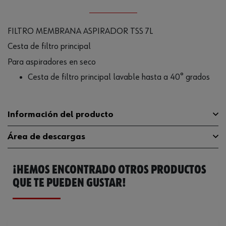
FILTRO MEMBRANA ASPIRADOR TSS 7L
Cesta de filtro principal
Para aspiradores en seco
Cesta de filtro principal lavable hasta a 40° grados
Información del producto
Área de descargas
Compatible con
TSS 7-L BASIC
¡HEMOS ENCONTRADO OTROS PRODUCTOS
Material
Nailon (poliamida)
Catálogo General
0701117002
QUE TE PUEDEN GUSTAR!
Apto para aspiradora
ISS 35-S Automatic
Ficha Técnica
32409595.pdf
Color
Blanco
Ficha Técnica
32409596.pdf