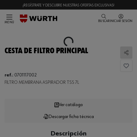
¡REGÍSTRATE Y DESCUBRE NUESTRAS OFERTAS EXCLUSIVAS!
BUSCAR
INICIAR SESIÓN
MENÚ
Loading...
CESTA DE FILTRO PRINCIPAL
Comp
ref.
:
0701117002
FILTRO MEMBRANA ASPIRADOR TSS 7L
Loading...
Ver catálogo
Descargar ficha técnica
CANTIDAD
UE
Descripción