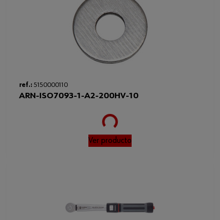
Corrosion resistance class
CRC II
Altura de la cabeza
6.2 mm
Superficie
PL
Profundidad de accionamiento
3.9 mm
Loading...
Tightening torque 90% yield
ref.:
5150000110
41.5 Nm
strength
ARN-ISO7093-1-A2-200HV-10
Resistencia a la tracción
700 N/mm²
Diámetro nominal
10 mm
Ver producto
Nut to be used with strength class
≥ 070
Min. resulting pre-load force
8.1 kN
Disc with hardness to be used
≥ 140 HV
Clase de propiedad
70