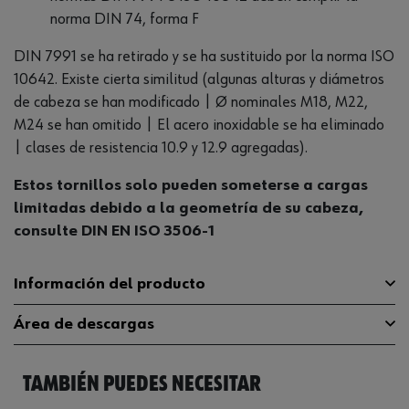
norma DIN 74, forma F
DIN 7991 se ha retirado y se ha sustituido por la norma ISO
10642. Existe cierta similitud (algunas alturas y diámetros
de cabeza se han modificado | Ø nominales M18, M22,
M24 se han omitido | El acero inoxidable se ha eliminado
| clases de resistencia 10.9 y 12.9 agregadas).
Estos tornillos solo pueden someterse a cargas
limitadas debido a la geometría de su cabeza,
consulte DIN EN ISO 3506-1
Información del producto
Área de descargas
Material
A2
TAMBIÉN PUEDES NECESITAR
Diseño de la rosca
Catálogo
Rosca completa
01001035
General