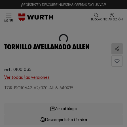
¡REGÍSTRATE Y DESCUBRE NUESTRAS OFERTAS EXCLUSIVAS!
BUSCAR
INICIAR SESIÓN
MENÚ
Loading...
TORNILLO AVELLANADO ALLEN
Comp
ref.
:
010010 35
Ver todas las versiones
Loading...
TOR-ISO10642-A2/070-ALL6-M10X35
Ver catálogo
Descargar ficha técnica
CANTIDAD
UE