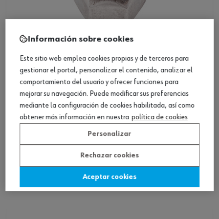
Información sobre cookies
Loading...
ref.:
03690610
TUERCA-HEX-SLOK-ISO7042-A2-70-WS16-
Este sitio web emplea cookies propias y de terceros para
M10
gestionar el portal, personalizar el contenido, analizar el
comportamiento del usuario y ofrecer funciones para
mejorar su navegación. Puede modificar sus preferencias
Ver producto
mediante la configuración de cookies habilitada, así como
obtener más información en nuestra
política de cookies
Personalizar
Rechazar cookies
¡HEMOS ENCONTRADO OTROS PRODUCTOS
QUE TE PUEDEN GUSTAR!
Aceptar cookies