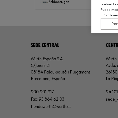
Soldador, gas
contenido, 
Puede modif
más inform
Per
SEDE CENTRAL
CENTR
Würth España S.A
Würth 
C/Joiers 21
Avda. 
08184 Palau-solità i Plegamans
26150 
Barcelona, España
La Rio
900 901 917
94 101
Fax:
93 864 62 03
sede_
tiendawurth@wurth.es