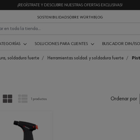
¡REGÍSTRATE Y DESCUBRE NUESTRAS OFERTAS EXCLUSIVAS!
SOSTENIBILIDAD
SOBRE WÜRTH
BLOG
ATEGORÍAS
SOLUCIONES PARA CLIENTES
BUSCADOR DIN/IS
ra, soldadura fuerte
Herramientas soldad. y soldadura fuerte
Pis
PARRILLA
LISTA
Ordenar por
1 productos