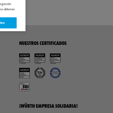
vegación.
omo obtener
ies
NUESTROS CERTIFICADOS
¡WÜRTH EMPRESA SOLIDARIA!