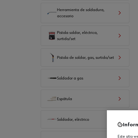
Herramienta de soldadura,
accesorio
Pistola soldar, eléctrica,
surtido/set
Pistola de soldar, gas, surtido/set
Soldador a gas
Espátula
Soldador, eléctrico
Infor
Este sitio 