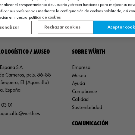
analizar el comportamiento del usuario y ofrecer funciones para mejorar su na
icar sus preferencias mediante la configuración de cookies habilitada, así c
ación en nuestra
política de cookies
sonalizar
Rechazar cookies
Aceptar cook
O LOGÍSTICO / MUSEO
SOBRE WÜRTH
España S.A
Empresa
de Cameros, pcls. 86-88
Museo
Sequero, El (Agoncillo)
Ayuda
ja, España
Compliance
Calidad
 03 01
Sostenibilidad
agoncillo@wurth.es
COMUNICACIÓN