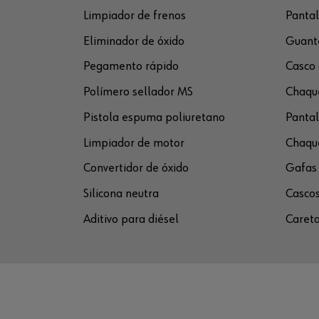
Limpiador de frenos
Pantal
Eliminador de óxido
Guante
Pegamento rápido
Casco 
Polímero sellador MS
Chaque
Pistola espuma poliuretano
Pantal
Limpiador de motor
Chaque
Convertidor de óxido
Gafas 
Silicona neutra
Cascos
Aditivo para diésel
Careta