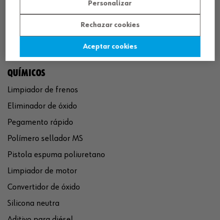
Personalizar
Rechazar cookies
Aceptar cookies
QUÍMICOS
Limpiador de frenos
Eliminador de óxido
Pegamento rápido
Polímero sellador MS
Pistola espuma poliuretano
Limpiador de motor
Convertidor de óxido
Silicona neutra
Aditivo para diésel