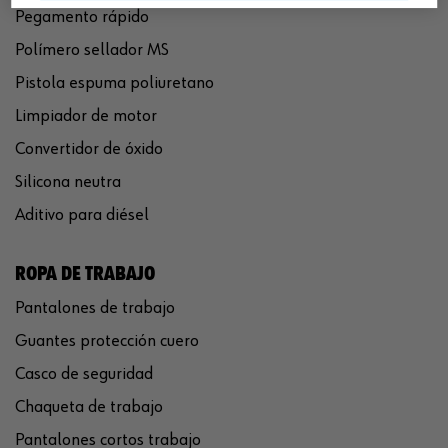
Pegamento rápido
Polímero sellador MS
Pistola espuma poliuretano
Limpiador de motor
Convertidor de óxido
Silicona neutra
Aditivo para diésel
ROPA DE TRABAJO
Pantalones de trabajo
Guantes protección cuero
Casco de seguridad
Chaqueta de trabajo
Pantalones cortos trabajo