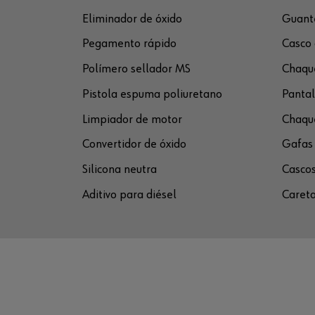
Eliminador de óxido
Guante
Pegamento rápido
Casco 
Polímero sellador MS
Chaque
Pistola espuma poliuretano
Pantal
Limpiador de motor
Chaque
Convertidor de óxido
Gafas 
Silicona neutra
Cascos
Aditivo para diésel
Careta