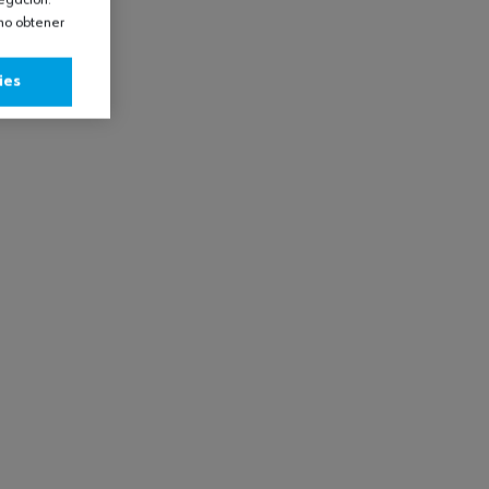
omo obtener
ies