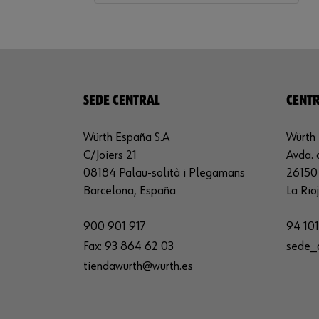
SEDE CENTRAL
CENTR
Würth España S.A
Würth 
C/Joiers 21
Avda. 
08184 Palau-solità i Plegamans
26150 
Barcelona, España
La Rio
900 901 917
94 101
Fax:
93 864 62 03
sede_
tiendawurth@wurth.es