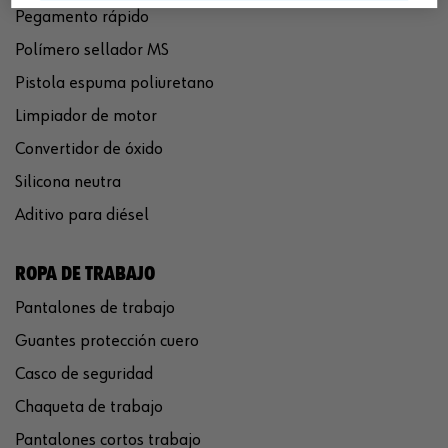
Pegamento rápido
Polímero sellador MS
Pistola espuma poliuretano
Limpiador de motor
Convertidor de óxido
Silicona neutra
Aditivo para diésel
ROPA DE TRABAJO
Pantalones de trabajo
Guantes protección cuero
Casco de seguridad
Chaqueta de trabajo
Pantalones cortos trabajo