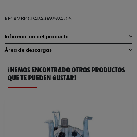
RECAMBIO-PARA-069594205
Información del producto
Área de descargas
Código del sistema armonizado
39249000900
¡HEMOS ENCONTRADO OTROS PRODUCTOS
Peso del producto (por artículo)
120.000 g
Catálogo General
0695942051
QUE TE PUEDEN GUSTAR!
Ficha Técnica
32407747.pdf