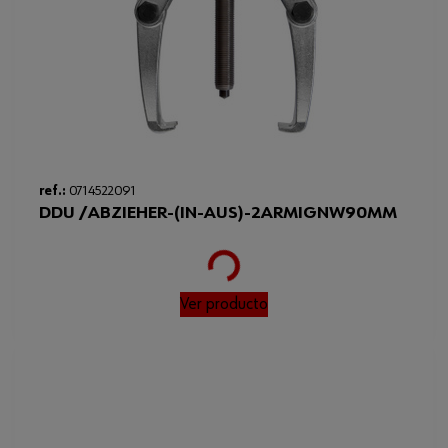
ref.:
0714522091
DDU /ABZIEHER-(IN-AUS)-2ARMIGNW90MM
Loading...
Ver producto