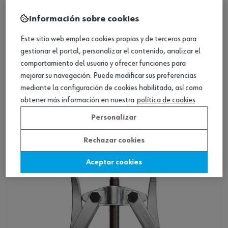
Información sobre cookies
Este sitio web emplea cookies propias y de terceros para
gestionar el portal, personalizar el contenido, analizar el
ref.:
0714522161
comportamiento del usuario y ofrecer funciones para
DDU /ABZIEHER-(IN-AUS)-2ARMIGNW160MM
mejorar su navegación. Puede modificar sus preferencias
mediante la configuración de cookies habilitada, así como
obtener más información en nuestra
política de cookies
Loading...
Personalizar
Ver producto
Rechazar cookies
Aceptar cookies