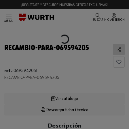
¡REGÍSTRATE Y DESCUBRE NUESTRAS OFERTAS EXCLUSIVAS!
BUSCAR
INICIAR SESIÓN
MENÚ
Loading...
RECAMBIO-PARA-069594205
Comp
ref.
:
0695942051
RECAMBIO-PARA-069594205
Loading...
Ver catálogo
Descargar ficha técnica
CANTIDAD
UE
Descripción