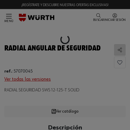
¡REGÍSTRATE Y DESCUBRE NUESTRAS OFERTAS EXCLUSIVAS!
BUSCAR
INICIAR SESIÓN
MENÚ
Loading...
RADIAL ANGULAR DE SEGURIDAD
Comp
ref.
:
57070045
Ver todas las versiones
Loading...
RADIAL SEGURIDAD SWS 12-125-T SOLID
Ver catálogo
CANTIDAD
Descripción
UE