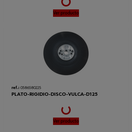
Frecuencia mínima/máxima
50 / 60 Hz
Ver producto
Tipo de rosca x diámetro de la
M14
rosca de husillo
Tensión nominal mínima/máxima
220 / 240 V/CA
Loading...
ref.:
0586580225
PLATO-RIGIDIO-DISCO-VULCA-D125
Ver producto