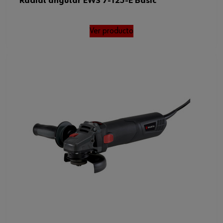
Radial angular EWS 7-125-E Basic
Ver producto