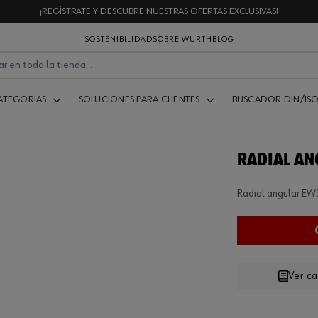
¡REGÍSTRATE Y DESCUBRE NUESTRAS OFERTAS EXCLUSIVAS!
SOSTENIBILIDAD
SOBRE WÜRTH
BLOG
ATEGORÍAS
SOLUCIONES PARA CLIENTES
BUSCADOR DIN/IS
RADIAL AN
Radial angular EW
Ver c