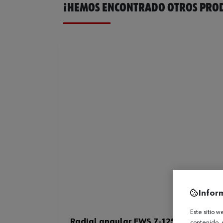
¡HEMOS ENCONTRADO OTROS PROD
Infor
Este sitio 
Radial angular EWS 7-125-E Basic
contenido, 