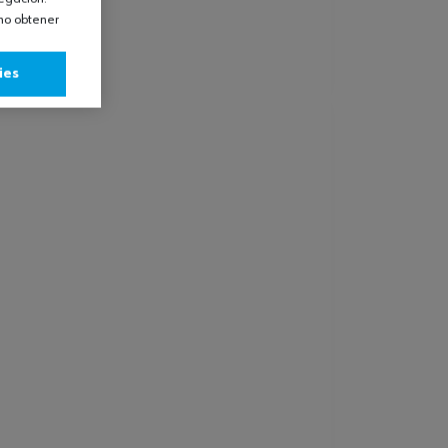
omo obtener
ies