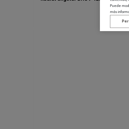
Puede modif
más inform
Per