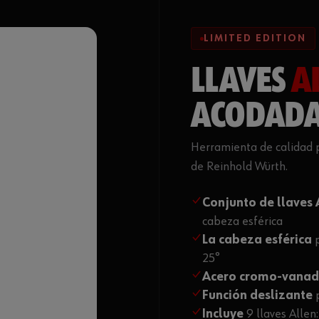
LIMITED EDITION
LLAVES
A
ACODADA
Herramienta de calidad 
de Reinhold Würth.
Conjunto de llaves 
cabeza esférica
La cabeza esférica
25°
Acero cromo-vana
Función deslizante
Incluye
9 llaves Allen: 