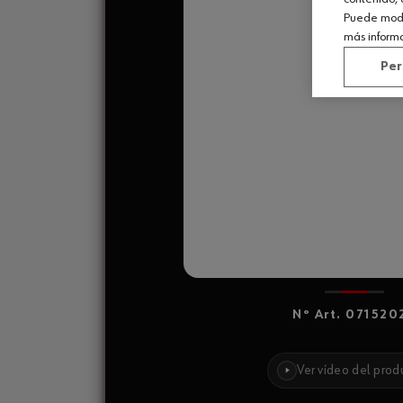
Puede modif
más inform
Per
Nº Art. 071520
Ver vídeo del prod