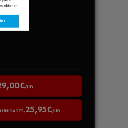
omo obtener
ies
29,00€
/UD
25,95€
 UNIDADES,
/UD