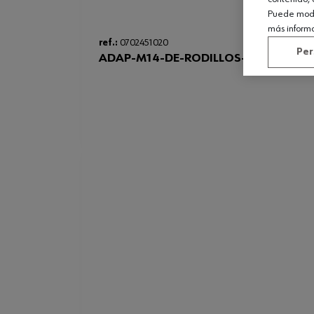
Puede modif
más inform
ref.:
0702451020
Per
ADAP-M14-DE-RODILLOS-100X100X1