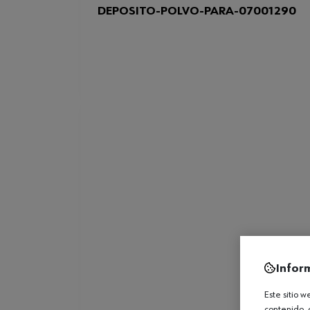
DEPOSITO-POLVO-PARA-07001290
Infor
Este sitio 
contenido, 