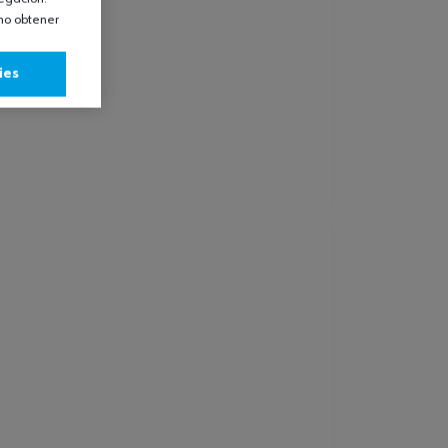
omo obtener
ies