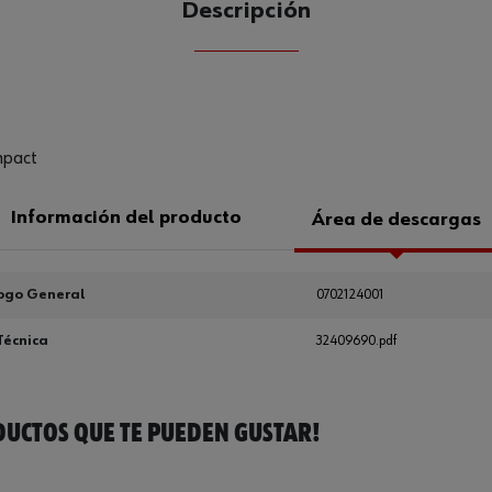
Descripción
CANTIDAD
UE
mpact
Información del producto
Área de descargas
ogo General
0702124001
Técnica
32409690.pdf
UCTOS QUE TE PUEDEN GUSTAR!