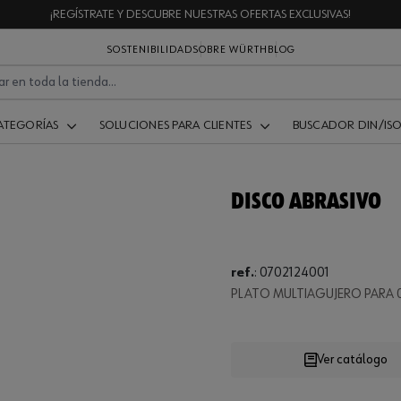
¡REGÍSTRATE Y DESCUBRE NUESTRAS OFERTAS EXCLUSIVAS!
SOSTENIBILIDAD
SOBRE WÜRTH
BLOG
ATEGORÍAS
SOLUCIONES PARA CLIENTES
BUSCADOR DIN/IS
DISCO ABRASIVO
ref.
:
0702124001
PLATO MULTIAGUJERO PARA 0
Loading...
Ver catálogo