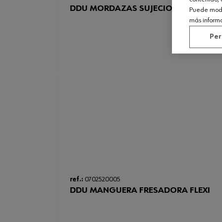
DDU MORDAZAS SUJECION 8 MM DE F
Puede modif
más inform
Per
ref.:
0702520005
DDU MANGUERA FRESADORA FLEXI