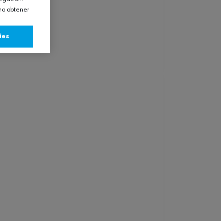
omo obtener
ies