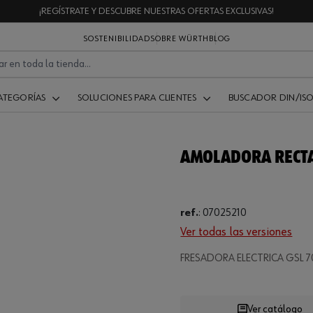
¡REGÍSTRATE Y DESCUBRE NUESTRAS OFERTAS EXCLUSIVAS!
SOSTENIBILIDAD
SOBRE WÜRTH
BLOG
ATEGORÍAS
SOLUCIONES PARA CLIENTES
BUSCADOR DIN/IS
AMOLADORA RECTA
ref.
:
07025210
Ver todas las versiones
Loading...
FRESADORA ELECTRICA GSL 7
Ver catálogo