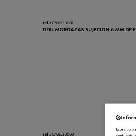
ref.:
0702520007
DDU MORDAZAS SUJECION 6 MM DE F
Infor
Este sitio 
ref.:
0702520008
contenido, 