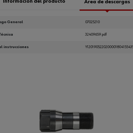
Información del producto
Área de descargas
ogo General
07025210
Técnica
32409659.pdf
 instrucciones
Y120190522020000180415543