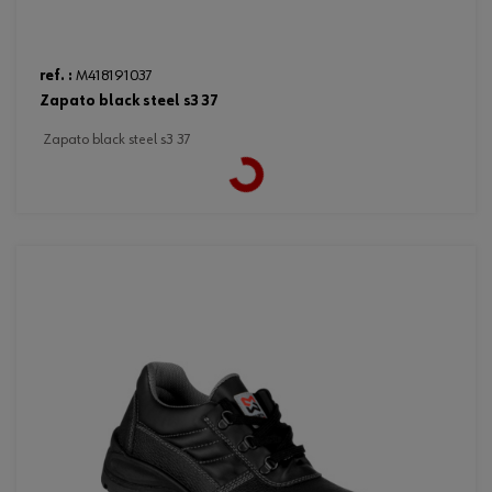
ref. :
M418191037
zapato black steel s3 37
zapato black steel s3 37
Loading...