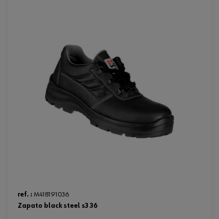
ref. :
M418191036
zapato black steel s3 36