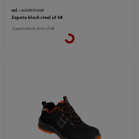
ref. :
M418191048
zapato black steel s3 48
zapato black steel s3 48
Loading...