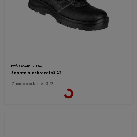
ref. :
M418191042
zapato black steel s3 42
zapato black steel s3 42
Loading...