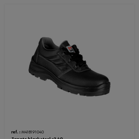
Loading...
ref. :
M418191040