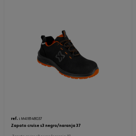
ref. :
M418148037
zapato cruise s3 negro/naranja 37