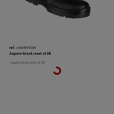
ref. :
M418191038
zapato black steel s3 38
zapato black steel s3 38
Loading...