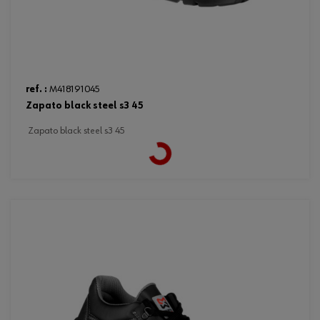
ref. :
M418191045
zapato black steel s3 45
zapato black steel s3 45
Loading...