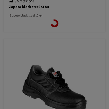
ref. :
M418191044
zapato black steel s3 44
zapato black steel s3 44
Loading...