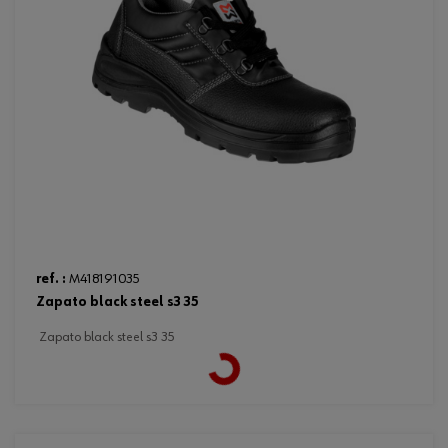
ref. :
M418191035
zapato black steel s3 35
zapato black steel s3 35
Loading...