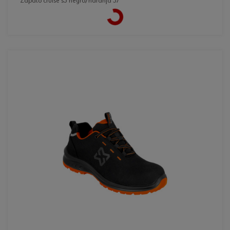
zapato cruise s3 negro/naranja 37
Loading...