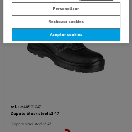
Personalizar
Rechazar cookies
Aceptar cookies
ref. :
M418191047
zapato black steel s3 47
zapato black steel s3 47