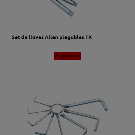
Set de llaves Allen plegables TX
Ver producto